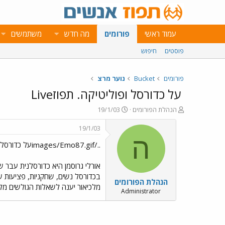
עמוד ראשי
פורומים
מה חדש
משתמשים
פוסטים
חיפוש
פורומים
Bucket
נוער מרצ
על כדורסל ופוליטיקה. תפוזLive
פ
פ
הנהלת הפורומים
19/1/03
ו
ו
ת
ר
19/1/03
ח
ס
ה
../images/Emo87.gifעל כדורסל ופוליטיקה. תפוזLive
ה
ם
נ
ב
ו
ת
אורלי גרוסמן היא כדורסלנית עבר ששיחק
ש
א
בכדורסל נשים, שחקניות, פציעות של
הנהלת הפורומים
א
ר
מלכיאור יענה לשאלות הגולשים מלש
י
Administrator
ך