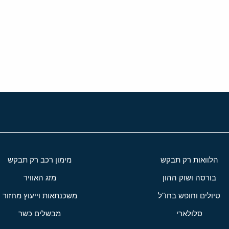
י
שור
הלוואות רק תבקש
מימון רכב רק תבקש
בורסה ושוק ההון
מזג האוויר
טיולים וחופש בחו"ל
משכנתאות וייעוץ מחזור
סלולארי
מבשלים כשר