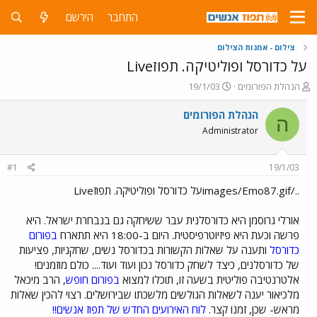
התחבר
הירשם
צילום - אמנות הצילום
על כדורסל ופוליטיקה. תפוזLive
פ
פ
הנהלת הפורומים
19/1/03
ו
ו
ת
ר
הנהלת הפורומים
ה
ח
ס
Administrator
ה
ם
נ
ב
ו
ת
#1
19/1/03
ש
א
א
ר
../images/Emo87.gifעל כדורסל ופוליטיקה. תפוזLive
י
ך
אורלי גרוסמן היא כדורסלנית עבר ששיחקה גם בנבחרת ישראל. היא
פרשה וכעת היא פיזיוטרפיסטית. היום ב-18:00 היא תתארח
בפורום
כדורסל
ותענה על שאלות הקשורות בכדורסל נשים, שחקניות, פציעות
של כדורסלנים, כיצד לשחק כדורסל נכון ועוד ועוד.... כולם מוזמנים!
אלטרנטיבה פוליטית בשעה זו, תוכלו למצוא
בפורום חופש
, הרב מיכאל
מלכיאור יענה לשאלות הגולשים מלשכתו שבירושלים. רצוי להכין שאלות
מראש- שכן, זמנו קצר.
לוח האירועים החדש של תפוז אנשים!!