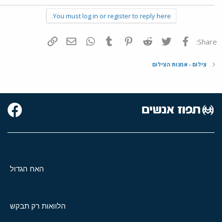
You must log in or register to reply here.
פייסבוק
Twitter
Reddit
Pinterest
Tumblr
WhatsApp
דואר אלקטרוני
הוסף קישור
Share:
צילום - אמנות הצילום
האח הגדול
הלוואות רק תבקש