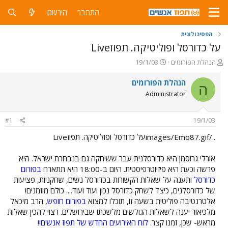
התחבר
הירשם
הפסיכולוגית
על כדורסל ופוליטיקה. תפוזLive
פ
פ
הנהלת הפורומים
19/1/03
ו
ו
ת
ר
הנהלת הפורומים
ה
ח
ס
Administrator
ה
ם
נ
ב
ו
ת
#1
19/1/03
ש
א
א
ר
../images/Emo87.gifעל כדורסל ופוליטיקה. תפוזLive
י
ך
אורלי גרוסמן היא כדורסלנית עבר ששיחקה גם בנבחרת ישראל. היא
פרשה וכעת היא פיזיוטרפיסטית. היום ב-18:00 היא תתארח
בפורום
כדורסל
ותענה על שאלות הקשורות בכדורסל נשים, שחקניות, פציעות
של כדורסלנים, כיצד לשחק כדורסל נכון ועוד ועוד.... כולם מוזמנים!
אלטרנטיבה פוליטית בשעה זו, תוכלו למצוא
בפורום חופש
, הרב מיכאל
מלכיאור יענה לשאלות הגולשים מלשכתו שבירושלים. רצוי להכין שאלות
מראש- שכן, זמנו קצר.
לוח האירועים החדש של תפוז אנשים!!