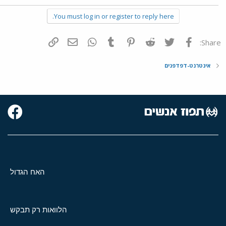
You must log in or register to reply here.
פייסבוק
Twitter
Reddit
Pinterest
Tumblr
WhatsApp
דואר אלקטרוני
הוסף קישור
Share:
אינטרנט-דפדפנים
האח הגדול
הלוואות רק תבקש