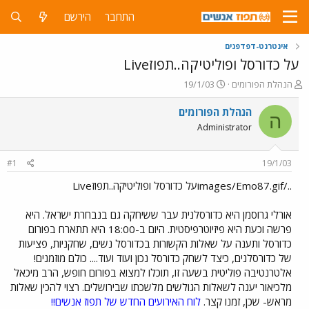
התחבר
הירשם
אינטרנט-דפדפנים
על כדורסל ופוליטיקה..תפוזLive
פ
פ
הנהלת הפורומים
19/1/03
ו
ו
ת
ר
הנהלת הפורומים
ה
ח
ס
Administrator
ה
ם
נ
ב
ו
ת
#1
19/1/03
ש
א
א
ר
../images/Emo87.gifעל כדורסל ופוליטיקה..תפוזLive
י
ך
אורלי גרוסמן היא כדורסלנית עבר ששיחקה גם בנבחרת ישראל. היא
פרשה וכעת היא פיזיוטרפיסטית. היום ב-18:00 היא תתארח בפורום
כדורסל ותענה על שאלות הקשורות בכדורסל נשים, שחקניות, פציעות
של כדורסלנים, כיצד לשחק כדורסל נכון ועוד ועוד.... כולם מוזמנים!
אלטרנטיבה פוליטית בשעה זו, תוכלו למצוא בפורום חופש, הרב מיכאל
מלכיאור יענה לשאלות הגולשים מלשכתו שבירושלים. רצוי להכין שאלות
מראש- שכן, זמנו קצר.
לוח האירועים החדש של תפוז אנשים!!