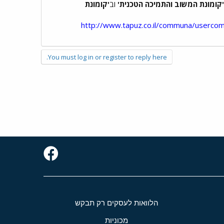
'קומונת המשוב והתמיכה הטכנית'
וב
'קומונת
http://www.tapuz.co.il/communa/userco
You must log in or register to reply here.
הלוואות לעסקים רק תבקש
מכוניות