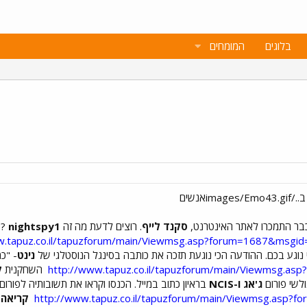
בלוגים
המומחים
 כבר התמכרו לאתר האינטרנט,
סקנד לייף
. רוצים לדעת מה זה Second Life ?
nightspy1
w.tapuz.co.il/tapuzforum/main/Viewmsg.asp?forum=1687&msgi
 נוגע בכם. ההודעה הכי נוגעת תזכה את כותבה בסינגל הנוסטלגי של
נינט
- "כמ
http://www.tapuz.co.il/tapuzforum/main/Viewmsg.a
השחקנית
ק
ג'אג ו-NCIS
בראיון כתוב במייל. הכנסו וקראו את תשובותיה לפורום:
http://www.tapuz.co.il/tapuzforum/main/Viewmsg.asp
קריאה 