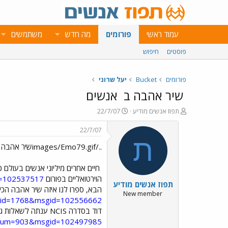
עמוד ראשי
פורומים
מה חדש
משתמשים
פוסטים
חיפוש
פורומים
Bucket
יעל שרוני
שיר אהבה ב
אנשים
פ
פ
תפוז אנשים מודיע
22/7/07
ו
ו
ת
ר
22/7/07
ח
ס
ת
../images/Emo79.gifשיר אהבה ב../images/Emo43.gifאנשים
ה
ם
נ
ב
ו
ת
חיים אחרים מיליוני אנשים בעולם
ש
א
הוירטואליים בפורום
d=102537517
תפוז אנשים מודיע
א
ר
הבא, ספרו לנו איזה שיר אהבה הכי
י
New member
sp?id=1768&msgid=102556662
ך
דוד בסדרה NCIS ענתה לשאלות גולשי פורום
?forum=903&msgid=102497985