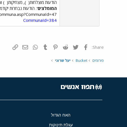
הודעות מוצלחות(
), מצחיקות(
) וא
המומלצים'
. הודעות נבחרות יקוד
una/usercommuna.asp?CommunaId=47
CommunaId=384
פייסבוק
Twitter
Reddit
Pinterest
Tumblr
WhatsApp
דואר אלקטרונ
הוסף קי
Share:
פורומים
Bucket
יעל שרוני
האח הגדול
עגלת תינוקות