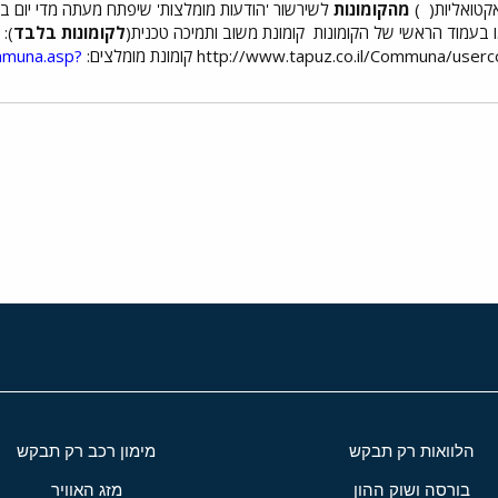
קטואליות(
)
מהקומונות
לשירשור 'הודעות מומלצות' שיפתח מעתה מדי יום ב
מו בעמוד הראשי של הקומונות
קומונת משוב ותמיכה טכנית(
לקומונות בלבד
):
http://www.tapuz.co.il/Comm קומונת מומלצים:
mmuna.asp?
י
שור
הלוואות רק תבקש
מימון רכב רק תבקש
בורסה ושוק ההון
מזג האוויר