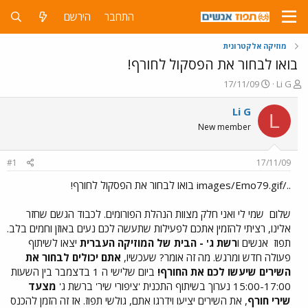
התחבר
הירשם
מוזיקה אלקטרונית
בואו לבחור את הפסקול לחורף!
פ
פ
17/11/09
Li G
ו
ו
ת
ר
Li G
L
ח
ס
New member
ה
ם
נ
ב
ו
ת
#1
17/11/09
ש
א
א
ר
../images/Emo79.gif בואו לבחור את הפסקול לחורף!
י
ך
שלום
שמי לי ואני חלק מצוות הנהלת הפורומים. לכבוד הגשם שחזר
אלינו, רציתי להזמין אתכם לפעילות שתעשה לכם נעים באוזן וחמים בלב.
תפוז
אנשים ו
רשת ג' - הבית של המוזיקה העברית
יצאו לשיתוף
פעולה חדש ומרגש. מה זה אומר? שעכשיו,
אתם יכולים לבחור את
השירים שיעשו לכם את החורף!
ביום שלישי ה 1 בדצמבר בין השעות
15:00-17:00 נערוך בשיתוף התכנית 'ציפורי שיר' ברשת ג'
מצעד
שירי חורף
, את השירים יציעו וידרגו אתם, גולשי תפוז. אז זה הזמן להכנס