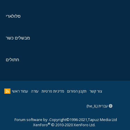
סלולארי
מבשלים כשר
חתולים
צור קשר
תקנון הפורום
מדיניות פרטיות
עזרה
עמוד ראשי
עברית (he_IL)
Forum software by
Copyright©1996-2021,Tapuz Media Ltd.
®
XenForo
© 2010-2020 XenForo Ltd.