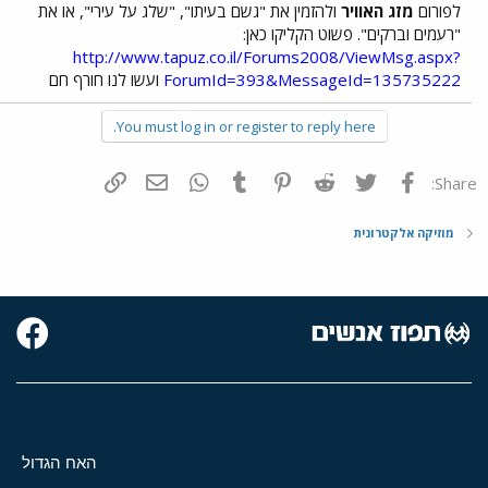
לפורום
מזג האוויר
ולהזמין את "גשם בעיתו", "שלג על עירי", או את
"רעמים וברקים". פשוט הקליקו כאן:
http://www.tapuz.co.il/Forums2008/ViewMsg.aspx?
ForumId=393&MessageId=135735222
ועשו לנו חורף חם
You must log in or register to reply here.
פייסבוק
Twitter
Reddit
Pinterest
Tumblr
WhatsApp
דואר אלקטרוני
הוסף קישור
Share:
מוזיקה אלקטרונית
האח הגדול