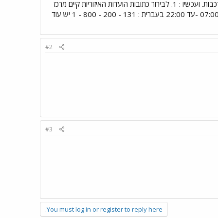
קלפיות בישובים קטנים /מזכירי ישוב, בישובים שבהם אין קלפיות. לרכבת : ביום הבחירות ברכבת ישראל בקופות הרכבות. ועכשיו : 1. לבירור כתובות הועדות האיזוריות קיים מרכז
מידע שעובד : ביום ששי (מחר ) מ-8:00 עד 12:00 בימי א-ב (הקרובים ) מ-16:000 עד 20:00 ביום הבחירות מ-07:00 -עד 22:00 בעברית : 131 - 200 - 800 - 1 יש עוד
#2
#3
You must log in or register to reply here.