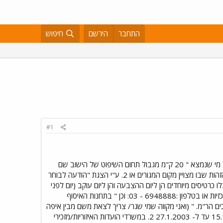
התחבר
הירשם
חיפוש
#1
שלא תגידו שאני לא דואגת לכם. הנסיעה בחינם (על חשבון המדינה )לצורך ההצבעה היא הלוך וחזור, הזכאים : כל מי שנמצא " 20 ק"מ מגבול תחום השיפוט של הישוב שם
מצויה הקלפי בה הוא אמור להצביע" . יש צורך להוכיח כתובת ההצבעה. ההוכחה נעשית ע"י : 1. הספח בתעודת הזהות שבו מצויין מקום המגורים או 2. ע"י הצגת "הודעה לבוחר
כרטיסים מיוחדים הן ליום ההצבעה והן ליום עוקב (יום לפני
או אחרי לצורך נסיעה באחד הכיוונים ,לפי בחירתם ) נסיעה בקו אילת וחזרה מחייב רישום מוקדם בתחנות אגד המרכזיות או בטלפון :6948888 - 03: וכן " בתחנות האיסוף
ם הר"מ. " (ואני מקווה שמי שגר/ צריך לצאת משם מבין איפה
זה ) היכן ניתן להשיג את הכרטיסים (לכל השאר... )? כרטיסים לאוטובוסים 1. בסניפי הדואר בין התאריכים : 15.1.2003 עד ל- 27.1.2003 2. במשרדי הועדות האיזוריות/מזכירי