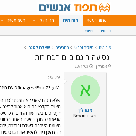
עמוד ראשי
פורומים
מה חדש
משתמשים
פוסטים
חיפוש
פורומים
טיולים ופנאי
תחביבים
שאלה קטנה
נסיעה חינם ביום הבחירות
פ
פ
אמרלין
23/1/03
ו
ו
ת
ר
23/1/03
ח
ס
א
../images/Emo73.gifנסיעה חינם ביום הבחירות../images/Emo73.gif
ה
ם
נ
ב
ו
ת
ש
א
אמרלין
א
ר
" (פרטים בשירשור הקודם. ) כרטיסי
י
New member
ך
מצומת הערבה לאילת ובחזרה, יחולק