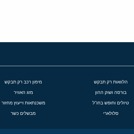
י
שור
הלוואות רק תבקש
מימון רכב רק תבקש
בורסה ושוק ההון
מזג האוויר
טיולים וחופש בחו"ל
משכנתאות וייעוץ מחזור
סלולארי
מבשלים כשר