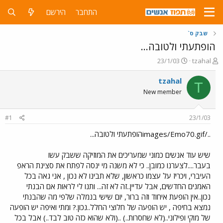
התחבר
הירשם
שבק ס`
הופתעתי ולטובה...
פ
פ
23/1/03
tzahal
ו
ו
ת
ר
tzahal
T
ח
ס
New member
ה
ם
נ
ב
ו
ת
#1
23/1/03
ש
א
א
ר
../images/Emo70.gifהופתעתי ולטובה...
י
ך
שיש עוד אנשים כמוני שמעריכים את המוזיקה ששבק עשו
בעבר....לצערנו כמובן.. כי לא משנה מי ינסה לפתח את סצינת הראפ
העיברי, ויכריז על עצמו כראשון, שלא תבינו לא נכון , אני גאה בכל
האמנים החדשים, אבל עדיין..זה לא זה... ותנו לי לראות אם הבנתי
נכון..אין הופעת איחוד וזה ברור, יום שישי בנמלה שלפי מה שהבנתי
נמצא בחיפה , יש הופעה של חלוצי החלל..נכון.? ומתי ואיפה יש הופעה
של מוקי ופילוני..(לא שחסרות..) ..(ולא שהוא כזה טוב לבד..) אבל בכל