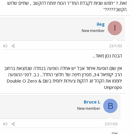
זאת..? "חמש שניות לקבלת המד"ר הכוח ימתח להקשב , שתיים שלוש
הקשב?????"
ileg
I
New member
#2
23/1/03
הבנת נכון מאוד...
אין שום הופעת איחוד אבל יש אחלה הופעה בנמלה שנמצאת ברחוב
הרב יקותיאל 34, מפרץ חיפה של חלוצי החלל... נ.ב. לפני ההופעה
יחממו את הקהל זוג להקות צעירות יחסית בשם Double O Zero &
Unpropo
Bruce L
B
New member
#3
23/1/03
אכן