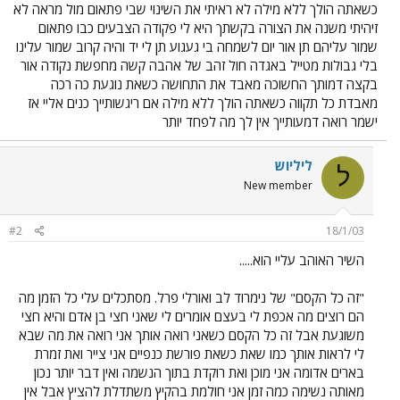
כשאתה הולך ללא מילה לא ראיתי את השינוי שבי פתאום מול מראה לא
זיהיתי משנה את הצורה בקשתך היא לי פקודה הצבעים כבו פתאום
שמור עליהם תן אור יום לשמחה בי געגוע תן לי יד והיה קרוב שמור עלינו
בלי גבולות מטייל באגדה חול זהב של אהבה קשה מחפשת נקודה אור
בקצה דמותך החשוכה מאבד את התחושה כשאת נוגעת כה רכה
מאבדת כל תקווה כשאתה הולך ללא מילה אם ריגשותייך כנים אליי אז
ישמר רואה דמעותייך אין לך מה לפחד יותר
ליליוש
ל
New member
#2
18/1/03
השיר האוהב עליי הוא.....
"זה כל הקסם" של נימרוד לב ואורלי פרל. מסתכלים עלי כל הזמן מה
הם רוצים מה אכפת לי בעצם אומרים לי שאני חצי בן אדם והיא חצי
משוגעת אבל זה כל הקסם כשאני רואה אותך אני רואה את מה שבא
לי לראות אותך כמו שאת כשאת פורשת כנפיים אני צייר ואת זמרת
בארים אדומה אני מוכן ואת רוקדת בתוך הנשמה ואין דבר יותר נכון
מאותה נשימה כמה זמן אני חולמת בהקיץ משתדלת להציץ אבל אין