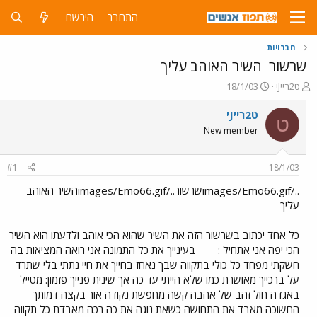
התחבר
הירשם
חברויות
שרשור
השיר האוהב עליך
פ
פ
ט2רייJי
18/1/03
ו
ו
ת
ר
ט2רייJי
ט
ח
ס
New member
ה
ם
נ
ב
ו
ת
#1
18/1/03
ש
א
א
ר
../images/Emo66.gifשרשור../images/Emo66.gifהשיר האוהב
י
עליך
ך
כל אחד יכתוב בשרשור הזה את השיר שהוא הכי אוהב ולדעתו הוא השיר
הכי יפה אני אתחיל :
בעינייך את כל התמונה אני רואה המציאות בה
חשקתי מפחד כל כולי בתקווה שבך נאחז בחייך את חיי נתתי בלי שתרד
על ברכייך מאושרת כמו שלא הייתי עד כה אך שינית פנייך פזמון: מטייל
באגדה חול זהב של אהבה קשה מחפשת נקודה אור בקצה דמותך
החשוכה מאבד את התחושה כשאת נוגה את כה רכה מאבדת כל תקווה