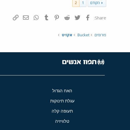
הקודם
1
2
פייסבוק
Twitter
Reddit
Pinterest
Tumblr
WhatsApp
דואר אלקטרונ
הוסף קי
Share:
פורומים
Bucket
אקזיט
האח הגדול
עגלת תינוקות
תעופה קלה
טלוויזיה