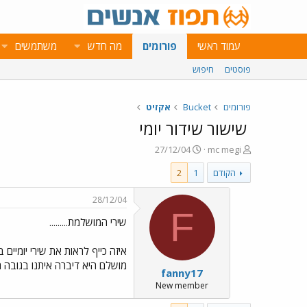
עמוד ראשי
פורומים
מה חדש
משתמשים
פוסטים
חיפוש
פורומים
Bucket
אקזיט
שישור שידור יומי
פ
פ
27/12/04
mc megi
ו
ו
הקודם
1
2
ת
ר
ח
ס
ה
ם
28/12/04
נ
ב
F
שירי המושלמת.........
ו
ת
ש
א
א
ר
איזה כייף לראות את שירי יומיים
י
מושלם היא דיברה איתנו בגובה 
fanny17
ך
New member