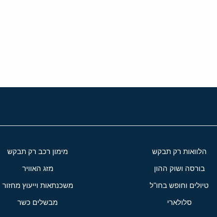
י
שור
הלוואות רק תבקש
מימון רכב רק תבקש
בורסה ושוק ההון
מזג האוויר
טיולים וחופש בחו"ל
משכנתאות וייעוץ מחזור
סלולארי
מבשלים כשר