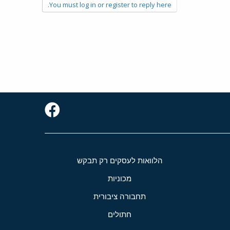
You must log in or register to reply here.
הלוואות לעסקים רק תבקש
מכוניות
תחבורה ציבורית
חתולים