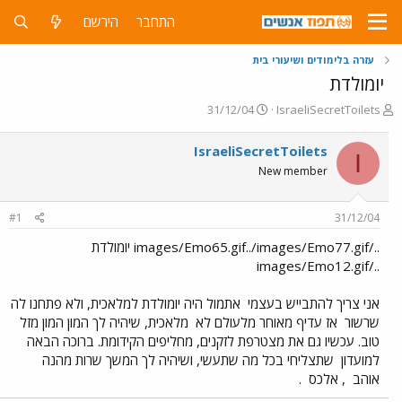
התחבר
הירשם
עזרה בלימודים ושיעורי בית
יומולדת
פ
פ
31/12/04
IsraeliSecretToilets
ו
ו
ת
ר
IsraeliSecretToilets
I
ח
ס
New member
ה
ם
נ
ב
ו
ת
#1
31/12/04
ש
א
א
ר
../images/Emo65.gif../images/Emo77.gif יומולדת
י
../images/Emo12.gif
ך
אני צריך להתבייש בעצמי
אתמול היה יומולדת למלאכית, ולא פתחנו לה
שרשור
אז עדיף מאוחר מלעולם לא
מלאכית, שיהיה לך המון המון מזל
טוב. עכשיו גם את מצטרפת לזקנים, מחליפים הקידומת. ברוכה הבאה
למועדון
שתצליחי בכל מה שתעשי, ושיהיה לך המשך שרות מהנה
אוהב
, אלכס
.