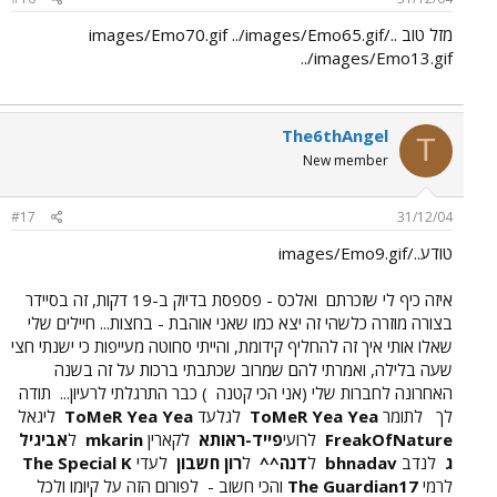
מזל טוב ../images/Emo70.gif ../images/Emo65.gif
../images/Emo13.gif
The6thAngel
T
New member
#17
31/12/04
טודע../images/Emo9.gif
איזה כיף לי שזכרתם
ואלכס - פספסת בדיוק ב-19 דקות, זה בסיידר
בצורה מוזרה כלשהי זה יצא כמו שאני אוהבת - בחצות... חיילים שלי
שאלו אותי איך זה להחליף קידומת, והייתי סחוטה מעייפות כי ישנתי חצי
שעה בלילה, ואמרתי להם שמרוב שכתבתי ברכות על זה בשנה
האחרונה לחברות שלי (אני הכי קטנה
) כבר התרגלתי לרעיון...
תודה
לך
לתומר
ToMeR Yea Yea
לגלעד
ToMeR Yea Yea
ליגאל
FreakOfNature
לרועי
פייד-ראותא
לקארין
mkarin
ל
אביגיל
ג
לנדב
bhnadav
ל
דנה^^
ל
רון חשבון
לעדי
The Special K
לרמי
The Guardian17
והכי חשוב -
לפורום הזה על קיומו ולכל