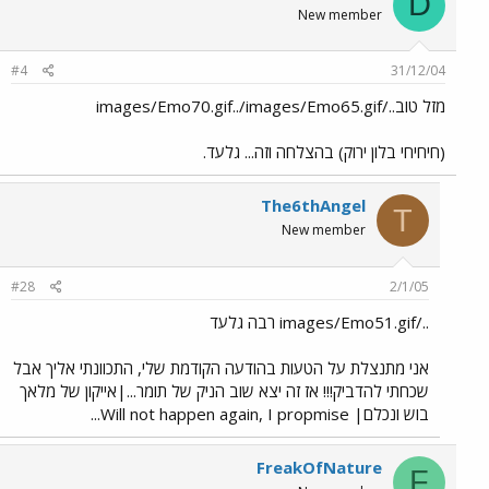
D
New member
#4
31/12/04
מזל טוב../images/Emo70.gif../images/Emo65.gif
(חיחיחי בלון ירוק) בהצלחה וזה... גלעד.
The6thAngel
T
New member
#28
2/1/05
../images/Emo51.gif רבה גלעד
אני מתנצלת על הטעות בהודעה הקודמת שלי, התכוונתי אליך אבל
שכחתי להדביק!!! אז זה יצא שוב הניק של תומר...|אייקון של מלאך
בוש ונכלם| Will not happen again, I propmise...
FreakOfNature
F