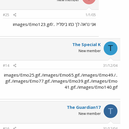
#25
1/1/05
אני נראה לך כמו ביסלי? ../images/Emo123.gif
The Special K
T
New member
#14
31/12/04
../images/Emo25.gif../images/Emo65.gif../images/Emo49.
gif../images/Emo77.gif../images/Emo39.gif../images/Emo
41.gif../images/Emo140.gif
The Guardian17
T
New member
#16
31/12/04