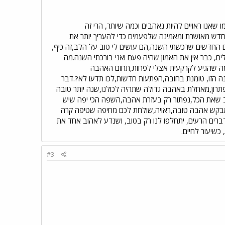
אנו ראויים להיות נאהבים וכמה שיותר, הרי זה
חדש מאושרת ומאמינה שלפעמים כדי להעריך יותר את
ים החדשים שרכשתי השנה,הם עושים לי טוב על הלב,זה כיף,
ים, כבר אין את האמון שהיה פעם ואני בורכתי השנה.מה
שמה שהגיע לקרקעית אצלי לפחות,תחום האהבה
נה הזו, טומנת בחובה,הפתעות חדשות,לכו תדעו לא?.דבר
לפתרון,מאחלת באהבה גדולה שתהיה לכולנו,שנה יותר טובה
ב שאת הכל,נפתור רק בעזרת אהבה,השפה הכי יפה שיש
שמבקש אהבה טובה,ראויה,שולחת לכם מחיפה שטיפה קרה
ברים הרעים, יתחלפו לנו רק בטוב, ושנדע לאהוב אחד את
כשיעור לחיים.
#3