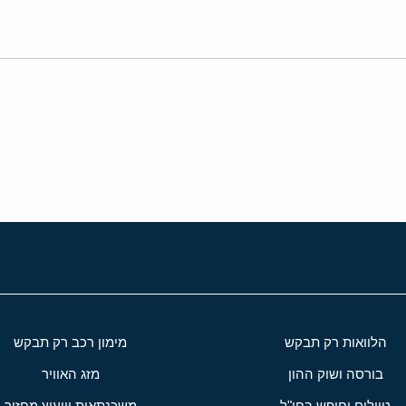
י
שור
הלוואות רק תבקש
מימון רכב רק תבקש
בורסה ושוק ההון
מזג האוויר
טיולים וחופש בחו"ל
משכנתאות וייעוץ מחזור