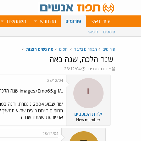
עמוד ראשי
פורומים
מה חדש
משתמשים
פוסטים
חיפוש
פורומים
מבוגרים בלבד
יחסים
מה נשים רוצות
שנה הלכה, שנה באה
פ
פ
ילדת הכוכבים
28/12/04
ו
ו
ת
ר
28/12/04
ח
ס
י
../images/Emo65.gif שנה הלכה, שנה באה ../images/Emo77.gif../images/Emo65.gif
ה
ם
נ
ב
ו
ת
ש
א
תחומים הייתם רוצים שהיא תמשיך ל
ילדת הכוכבים
א
ר
אני יודעת שאתם שם
)
י
New member
ך
28/12/04