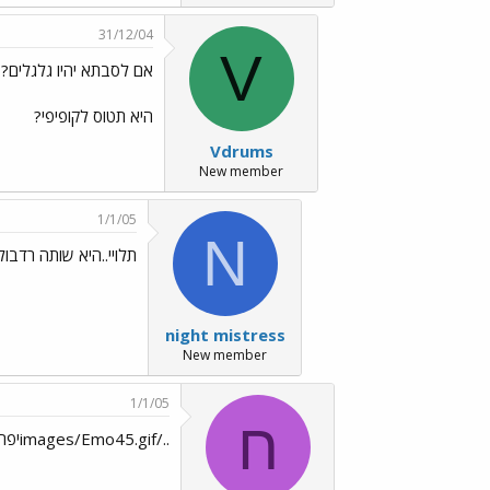
31/12/04
V
אם לסבתא יהיו גלגלים?
היא תטוס לקופיפי?
Vdrums
New member
1/1/05
N
תלויי..היא שותה רדבול
night mistress
New member
1/1/05
ח
../images/Emo45.gifיפה אמרת!