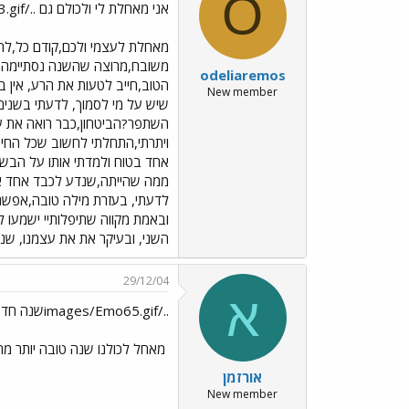
O
אני מאחלת לי ולכולם גם ../images/Emo41.gif../images/Emo23.gif../images/Emo23.gif
מאחלת לעצמי ולכם,קודם כל,להיו
משובח,מרוצה שהשנה נסתיימה א
odeliaremos
הטוב,חייב לטעות את הרע, אין 
New member
שיש על מי לסמוך, לדעתי בשנים 
השתפר?הביטחון,כבר רואה את עצ
ויתרתי,התחלתי לחשוב שכל החיצי
אחד בטוח ולמדתי אותו על הבשר 
ממה שהייתה,שנדע לכבד אחד את
לדעתי, בעזרת מילה טובה,אפשר
ובאמת מקווה שתיפלותיי ישמעו ל
השני, ובעיקר את את עצמנו, שנפר
29/12/04
א
../images/Emo65.gifשנה חדשה לכולם../images/Emo42.gif
מאחל לכולנו שנה טובה יותר מ
אורזמן
New member