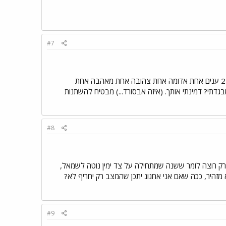
#7
שנה עברה. כן עוד שנה... ואני מסתכל על השנה.אוהב ולא אוהב. אוהב עד כדי כאב. וכמו שאומר המשורר יש לי 2 ענים אחת אדומה אחת צהובה אחת מאהבה אחת
בגדתי? דמינתי אותך. (איזה אבסורד...) מבטיח להשתנות
#8
י רק רוצה לומר ששנה שמתחילה על צד ימין נוטה לשמאל,
מזהיר, ככה שאם אני אחגוג יתכן שהמצב רק יחריף לא?
#9