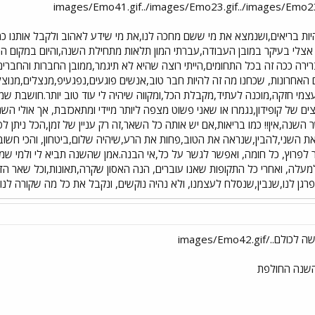
ת בריאים,ושנמצא את מי ששם מחכה לנו,את מי שידע לאהוב ולקבל אותנו כמו ש
צלי בעיקר במובן העבודה,עברתי המון תלאות מתחילת השנה,והיום במקום ה
ברירה ככה זה בכל התחומים,הייתי רוצה שהיא לא תיגמר,ממובן החברות והחבר
האחרונות, שכחנו מה זה להיות חבר טוב,אנשים פוגעים,נפגעיפ,מנצלים,מנוצל
מי חזקה,מוכנה לעתיד,מקבלת הכל,ומקווה שיהיה לי עוד טוב יותר.חושבת 
ם של קופידון,נגמרו או שאני פשוט מצפה ליותר מיידי ומתאכזבת, אך אולי הש
השנה,אין!! כמו בריאות,אם יש אותה כל השאר,זה רק עניין של זמן,הכל ניתן 
 השני,להבין,שנראה את הטוב,פחות את הרע,שיהיה שלום,ביטחון, והכי חשו
 לפרוץ, כל חומה, ואפשר לגשר על כל,אי הבנה.אמן שהשנה תביא לי ולמי 
מעלה, ואחרי כל התקופות שאנו עוברים, הנה האסון שקרה,תאונות,וכל שאר הד
גן לנו,שנבין,שנסלח לעצמנו, ולא נהיה נוקשים, ונקבל את כל מה שקורה לנו, 
השנה החולפת