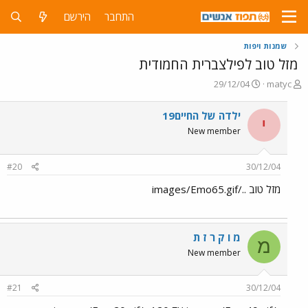
התחבר
הירשם
שמנות ויפות
מזל טוב לפילצברית החמודית
פ
פ
29/12/04
matyc
ו
ו
ת
ר
ילדה של החיים19
י
ח
ס
New member
ה
ם
נ
ב
ו
ת
#20
30/12/04
ש
א
א
ר
מזל טוב ../images/Emo65.gif
י
ך
מ ו ק ר ז ת
מ
New member
#21
30/12/04