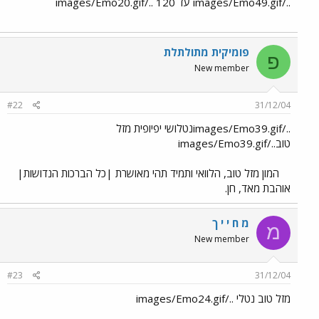
../images/Emo49.gif עד 120 ../images/Emo20.gif
פומיקית מתולתלת
פ
New member
#22
31/12/04
../images/Emo39.gifנטלושי יפיופית מזל
טוב../images/Emo39.gif
המון מזל טוב, הלוואי ותמיד תהי מאושרת |כל הברכות הנדושות|
אוהבת מאד, חן.
מ ח י י ך
מ
New member
#23
31/12/04
מזל טוב נטלי ../images/Emo24.gif