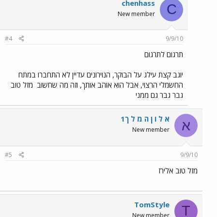
chenhass
C
New member
#4
9/9/10
תרגום לתרגום
יוגב קצת עילג על הבוקר, הנוירונים עדיין לא התחברו במתח
החשמלי הרצוי, אבל הוא אוהב אותך, וזה מה שחשוב
מזל טוב
גבר גבר גם ממני
א ל ו ן ה מ ל ך1
א
New member
#5
9/9/10
מזל טוב אלירז
TomStyle
T
New member