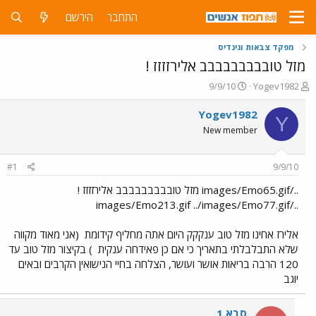
התחבר
הירשם
מפקד צבאות וגינדיס
מזל טובבבבבבבבב אלירזזזז !
פ
פ
9/9/10
Yogev1982
ו
ו
ת
ר
Yogev1982
Y
ח
ס
New member
ה
ם
נ
ב
ו
ת
#1
9/9/10
ש
א
א
ר
../images/Emo65.gif מזל טובבבבבבבבב אלירזזזז !
י
../images/Emo213.gif ../images/Emo77.gif
ך
אלירז אחינו מזל טוב ענקקק היום אתה מחליף קידומת
(אני מאוד מקווה
שלא התבלבלתי בתאריך כי אם כן פאידחה ענקית
) בקיצור מזל טוב עד
120 הרבה בריאות אושר ועושר, הצלחה בחיי הנישואין הקרבים ובאים
יוגב
סבא 1