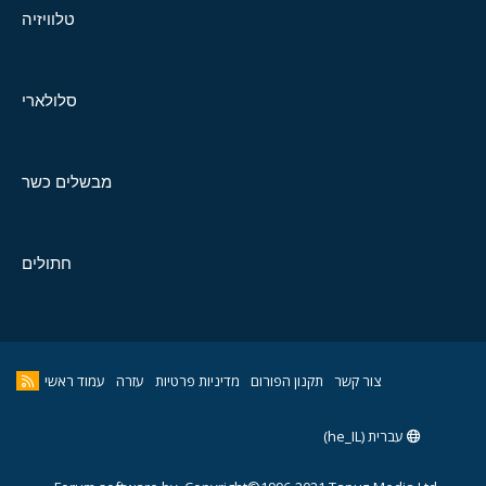
טלוויזיה
סלולארי
מבשלים כשר
חתולים
צור קשר
תקנון הפורום
מדיניות פרטיות
עזרה
עמוד ראשי
עברית (he_IL)