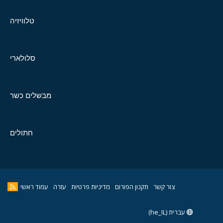
טלוויזיה
סלולארי
מבשלים כשר
חתולים
צור קשר
תקנון הפורום
מדיניות פרטיות
עזרה
עמוד ראשי
עברית (he_IL)