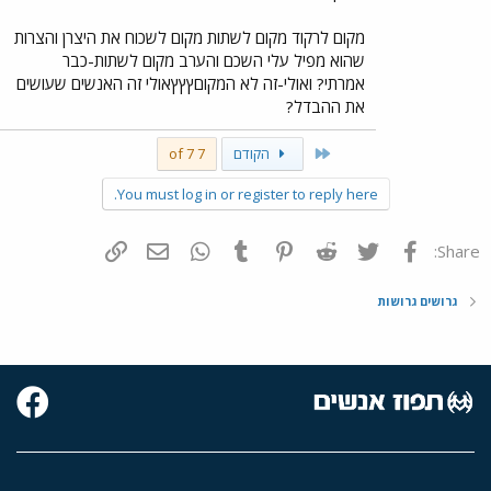
מקום לרקוד מקום לשתות מקום לשכוח את היצרן והצרות
שהוא מפיל עלי השכם והערב מקום לשתות-כבר
אמרתי? ואולי-זה לא המקוםץץץאולי זה האנשים שעושים
את ההבדל?
First
הקודם
7 of 7
You must log in or register to reply here.
פייסבוק
Twitter
Reddit
Pinterest
Tumblr
WhatsApp
דואר אלקטרוני
הוסף קישור
Share:
גרושים גרושות