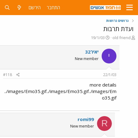
התחבר
הירשם
גרושים גרושות
ועדת תרבות
פ
פ
19/1/03
old friend
ו
ו
ת
ר
יאיר32
י
ח
ס
New member
ה
ם
נ
ב
ו
ת
#118
22/1/03
ש
א
א
ר
more details
י
../images/Emo35.gif../images/Emo35.gif../images/Em
ך
o35.gif
romi99
R
New member