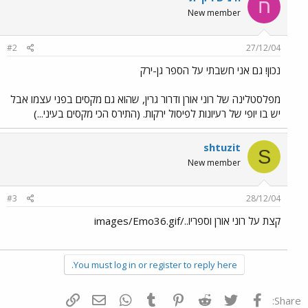
ח
New member
#2
27/12/04
נכון! גם אני חשבתי על הספר גן-ירק
מפלסטלינה של רוני אורן ודרור גרין, שהוא גם מקסים בפני עצמו אבל
יש בו יופי של רעיונות לפיסול ירקות. (התירס הכי מקסים בעיני...)
shtuzit
S
New member
#3
28/12/04
קצת על רוני אורן וספריו../images/Emo36.gif
You must log in or register to reply here.
פייסבוק
Twitter
Reddit
Pinterest
Tumblr
WhatsApp
דואר אלקטרוני
הוסף קישור
Share: