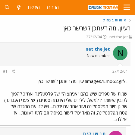
התחבר
הירשם
אומנות בעוגות
רעיון. מה דעתכן לשרשר כאן
פ
פ
27/12/04
net the jet
ו
ו
ת
ר
net the jet
N
ח
ס
New member
ה
ם
נ
ב
ו
ת
#1
27/12/04
ש
א
א
ר
../images/Emo62.gifרעיון. מה דעתכן לשרשר כאן
י
ך
שמות של ספרים שיש בהם "אנימציה" של פלסטלינה ואח"כ להפוך
לקובץ שישמר ? למשל, לילדים שלי היו כמה ספרים ( שלצערי העברנו )
של גן חיות מפלסטלינה ועוד אחד עם ירקות... ויש לנו את ההגדה של
פסח מפלסטלינה. זה מאד יכול לעזור בפיסול וגם לתת רעיונות... אז
יאללה...
ח נ ש ו קי ת