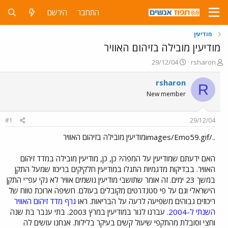
התחבר
הירשם
מודיעין
מודיעין מובילה בזיהום האוויר
פ
פ
29/12/04
rsharon
ו
ו
ת
ר
rsharon
R
ח
ס
New member
ה
ם
נ
ב
ו
ת
#1
29/12/04
ש
א
א
ר
../images/Emo59.gifמודיעין מובילה בזיהום האוויר
י
ך
האם ידעתם שמודיעין על המפה? כן, כן, מודיעין מובילה במדד זיהום
האוויר. בבדיקות מדגמיות התגלו במודיעין חלקיקים בריכוז שמעל התקן
במשך 23 ימים. זה אומר שתושבי מודיעין נושמים אוויר לא נקי עפ"י התקן
הישראלי וגם על פי סטנדרטים מקובלים בעולם. חשיפה ארוכת טווח של
ריכוזים גבוהים משפיעה לרעה על הבריאות. ראו
גרף מדד זיהום האוויר
השנתי ל-2004
. עברנו לגור במודיעין במרץ 2003. בתי ענבר בת שנה
וחצי וסובלת מהתקפי שיעול קשים בעיקר בלילות. אנחנו עושים לה