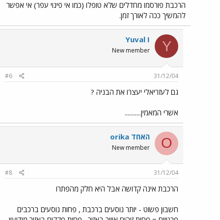
הרכבת פורסמו מחדלים שלא טופלו (כמו אי פינוי עפר) אי אפשר
להמשיך ככה לאורך זמן.
Yuval I
Y
New member
#6
31/12/04
גם לעזריאלי יעצרו את הבניה ?
אשרי המאמין...........
orika האחד
O
New member
#8
31/12/04
הרכבת אינה קדושה אבל היא חלק מהפתרו
חשבון פשוט - יותר נוסעים ברכבת , פחות נוסעים ברכבים
פרטיים = פחות זיהום אוויר באזור , פחות פקקים באזור מודיעין