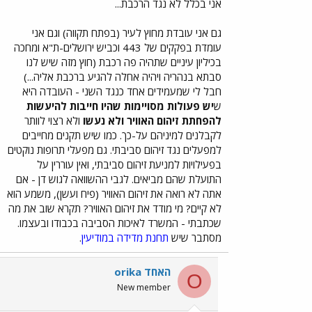
אני בכלל לא נגד הרכבת...
גם אני עובדת מחוץ לעיר (בפתח תקווה) וגם אני
עומדת בפקקים של 443 וכביש ירושלים-ת"א ומחכה
בכיליון עיניים שתהיה פה רכבת (חוץ מזה שיש לנו
סבתא בנהריה ויהיה אחלה להגיע ברכבת אליה...)
חבל לי שמעמידים אחד כנגד השני - העובדה היא
ש
יש פעולות מסויימות שהיו חייבות להיעשות
להפחתת זיהום האוויר ולא נעשו
ולא רצוי לוותר
לקבלנים למיניהם על-כך. כמו שיש תקנים מחייבים
למפעלים נגד זיהום סביבתי. גם מפעלי תרופות נוקטים
בפעילויות למניעת זיהום סביבתי, ואין עוררין על
התועלת שהם מביאים. לגבי ההשוואה לגוש דן - אם
אתה לא רואה את זיהום האוויר (פיח ועשן), משמע הוא
לא קיים? מי מודד את זיהום האוויר? תקרא שוב את מה
שכתבתי - המשרד לאיכות הסביבה בכבודו ובעצמו.
מסתבר שיש
תחנת מדידה במודיעין
.
orika האחד
O
New member