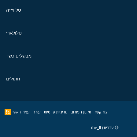
טלוויזיה
סלולארי
מבשלים כשר
חתולים
צור קשר
תקנון הפורום
מדיניות פרטיות
עזרה
עמוד ראשי
עברית (he_IL)