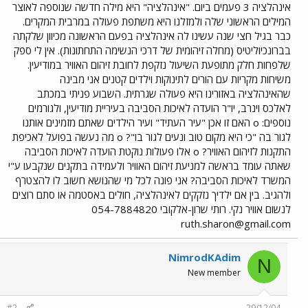
אינהלציה 3 פעמים ביום. "אינהלציה" היא מילה חדשה שנוספה לאוצר
המילים הראשוני שלה ולמזלנו היא משתפת פעולה במרבית המקרים.
כבר בגיל חצי שנה עשינו לה אינהלציה בפעם הראשונה מכיוון שלקתה
בברונכיוליטיס (מחלה זיהומית של דרכי הנשימה התחתונות). אין לי ספק
שלפחות חלק מתופעת השיעול נזקפת לחובת זיהום האוויר במודיעין.
משיחות מקריות עם הורים לתינוקות וילדים קטנים אני מבינה
שהאינהלציה באזורינו היא פעולה שגרתית. השבוע פניתי במכתב
לאלכס וינרב, יו"ר הועדה לאיכות הסביבה בעיריית מודיעין, ולגורמים
נוספים: o האם זו אכן "עיר העתיד" ועיר הילדים שאתם מזמינים אותנו
לגור בה "כי היא מקום טוב ונעים לגור בו"? o מה נעשה בפועל לאכיפת
התקנות לזיהום האוויר? o אלו פעולות נוקטת הועדה לאיכות הסביבה
שאתה עומד בראשה למניעת זיהום האוויר ולעמידה בתקנים שנקבעו ע"י
המשרד לאיכות הסביבה? אני פונה לכל מי שהנושא חשוב לו להצטרף
ולהגיב. בין אם ילדיך נזקקים לאינהלציה, חולים באסטמה או סתם רוצים
לנשום אוויר נקי. רותי שרון-אלקובי 054-7884820
ruth.sharon@gmail.com
NimrodKAdim
N
New member
#2
29/12/04