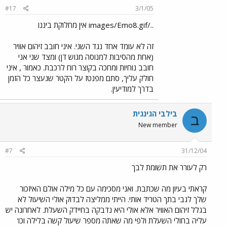
#17
3/1/05
../images/Emo8.gif אין מחלוקת ביננו
זה לא עומד אחד נגד השני. איני חובב זיהום אוויר
(אחת מהסיבות למנוסה מגוש דן) ומצד שני אני
חובב נוחיות ומחכה בקוצר רוח לרכבת. כאמור , איני
חולק עליך, סתם מפנטז על הקטר שנעצר כל הזמן
בדרך למודיעין.
בילבי הגינגית
ב
New member
#7
31/12/04
רק לעורר את תשומת לבך
קראתי בעיון מה שכתבת. ואני מסכימה עם כל מילה אולם האיזכור
שלך לגבי בתך הטריד אותי. הייתי ממליצה לבדוק אולי השיעול לא
בגלל זיהום האוויר אלא אולי היא נדבקה בחיידק השעלת. לאחרונה יש
עליה בחולי השעלת ולפי מה שאתה מספר שיעול קשה בלילה וכו'