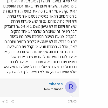
אולי שיקול במעבר מגוש דן לכאן, אבל זה לא טיעון
בעד פעולות שיוצרות זיהום אויר באיזור. זכות התושבים
לאויר נקי לא נמדדת ביחס לאויר בגוש דן, היא נמדדת
ביחס לזכותם המאד בסיסית לנשום אויר נקי באמת,
ולא אויר פחות מזוהם. גם זה שיש פעולות אחרות
שיוצרות זיהום זה לא טיעון משכנע. אי אפשר להצדיק
דבר רע ע"י זה שמוכיחים שדבר רע אחר מתקיים
במקביל. פגיעה באיכות הסביבה אינה כמו כניסה
למינוס בבנק. זה לא שעכשיו לוקחים הלואה ומזהמים
קצת, אבל כשהרכבת תגיע אז נקבל את ההשקעה
בחזרה ונחזיר חובות. אין קיזוז כזה באיכות הסביבה, ואי
אפשר להניח שאפשר לזהם עכשיו כי אח"כ אולי
נפחית את הזיהום באמצעות רכבת. אפשר לבנות
רכבת וליצור זיהום מינימלי ביחס לפעולה והבעיה היא
שלא עושים את זה, אני לא מוצאת לכך כל הצדקה.
rsharon
R
New member
#12
2/1/05