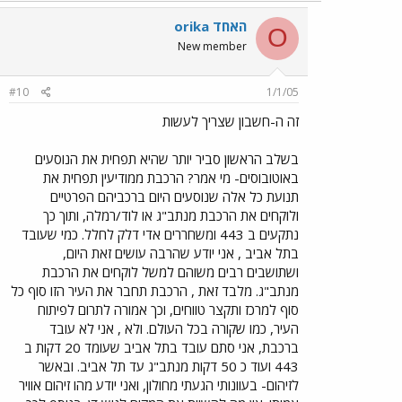
orika האחד
O
New member
#10
1/1/05
זה ה-חשבון שצריך לעשות
בשלב הראשון סביר יותר שהיא תפחית את הנוסעים
באוטובוסים- מי אמר? הרכבת ממודיעין תפחית את
תנועת כל אלה שנוסעים היום ברכביהם הפרטיים
ולוקחים את הרכבת מנתב"ג או לוד/רמלה, ותוך כך
נתקעים ב 443 ומשחררים אדי דלק לחלל. כמי שעובד
בתל אביב , אני יודע שהרבה עושים זאת היום,
ושתושבים רבים משוהם למשל לוקחים את הרכבת
מנתב"ג. מלבד זאת , הרכבת תחבר את העיר הזו סוף כל
סוף למרכז ותקצר טווחים, וכך אמורה לתרום לפיתוח
העיר, כמו שקורה בכל העולם. ולא , אני לא עובד
ברכבת, אני סתם עובד בתל אביב שעומד 20 דקות ב
443 ועוד כ 50 דקות מנתב"ג עד תל אביב. ובאשר
לזיהום- בעוונותי הגעתי מחולון, ואני יודע מהו זיהום אוויר