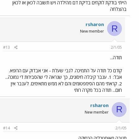
הייתי בודקת לוקחים בדיקת דם מהילדה ויש תשובה לכאן או לכאן
בהצלחה
rsharon
R
New member
#13
2/1/05
תודה...
קודם כל תודה על התמיכה. לגבי שעלת - אני אבדוק עם הרופא.
אבל: 1. ענבר קיבלה חיסונים, כך שנראה לי שהסבירות די נמוכה...
2. קראתי מהם הסימפטומים והם לא ממש מתאימים. לענבר אין
חום... תודה בכל מקרה רותי
rsharon
R
New member
#14
2/1/05
תגובה מאוסטרליה הרחוקה...