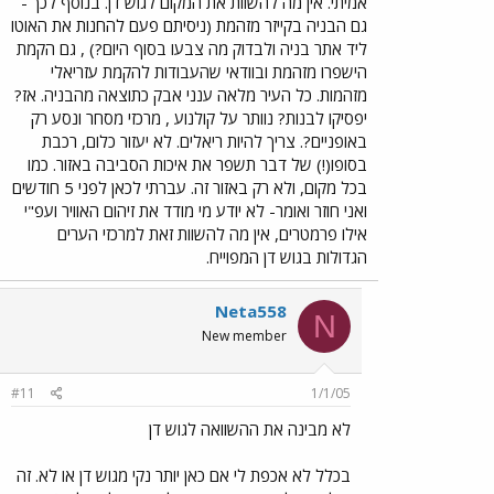
אמיתי. אין מה להשוות את המקום לגוש דן. בנוסף לכך -
גם הבניה בקייזר מזהמת (ניסיתם פעם להחנות את האוטו
ליד אתר בניה ולבדוק מה צבעו בסוף היום?) , גם הקמת
הישפרו מזהמת ובוודאי שהעבודות להקמת עזריאלי
מזהמות. כל העיר מלאה ענני אבק כתוצאה מהבניה. אז?
יפסיקו לבנות? נוותר על קולנוע , מרכזי מסחר ונסע רק
באופניים?. צריך להיות ריאלים. לא יעזור כלום, רכבת
בסופו(!) של דבר תשפר את איכות הסביבה באזור. כמו
בכל מקום, ולא רק באזור זה. עברתי לכאן לפני 5 חודשים
ואני חוזר ואומר- לא יודע מי מודד את זיהום האוויר ועפ"י
אילו פרמטרים, אין מה להשוות זאת למרכזי הערים
הגדולות בגוש דן המפוייח.
Neta558
N
New member
#11
1/1/05
לא מבינה את ההשוואה לגוש דן
בכלל לא אכפת לי אם כאן יותר נקי מגוש דן או לא. זה