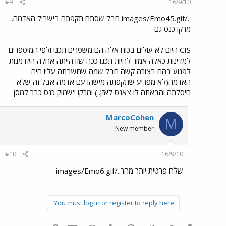
#9
16/9/10
../images/Emo45.gif חבל שסתם תקפתה בישביל האדמה,
מרקו כנס גם
CIS היום לא עולים בכוח אלה הם משפרים תכנו ולפי המיספרים
למדינות כאלה אמור להיות תכנו ככה שזו הייתה אחלה היזדמנות
לפגוע בהם בצורה קשה חבל שמה שחשבתה עליו היה
האדמה(לא מפריע שתקפתה מישהו עם אדמה אבל זה שלא
חיסלתה והבאתה לו צאנס לאזן..) ומרקו י'שמוק כנס כבר למסן
MarcoCohen
M
New member
#10
16/9/10
שלח פרטית יותר מהר../images/Emo6.gif
You must log in or register to reply here.