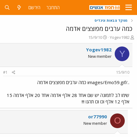
התחבר
הירשם
מפקד צבאות וגינדיס
כמה ערבים מפוצצים אדמה
פ
פ
15/9/10
Yogev1982
ו
ו
ת
ר
Yogev1982
Y
ח
ס
New member
ה
ם
נ
ב
ו
ת
#1
15/9/10
ש
א
א
ר
../images/Emo59.gif כמה ערבים מפוצצים אדמה
י
ך
שימו לב לתמונה יש שם אחד 28 אלף אדמה אחד 20 אלף אדמה 15
אלף 12 אלף וכו וכו תהנו !!!
or77990
O
New member