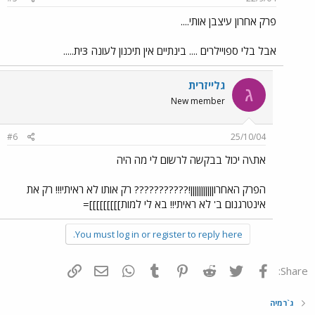
פרק אחרון עיצבן אותי....
אבל בלי ספויילרים .... בינתיים אין תיכנון לעונה 3ית.....
גלייזרית
ג
New member
#6
25/10/04
את\ה יכול בבקשה לרשום לי מה היה
הפרק האחרוןןןןןןןןןןן!??????????? רק אותו לא ראיתי!!! רק את
אינטרגנום ב' לא ראיתי!! בא לי למות]]]]]]]]]=
You must log in or register to reply here.
פייסבוק
Twitter
Reddit
Pinterest
Tumblr
WhatsApp
דואר אלקטרוני
הוסף קישור
Share:
ג`רמיה