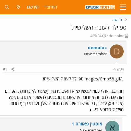
התחבר
הירשם
ג`רמיה
ספוילר לעונה השלישית!
פ
פ
4/9/04
demoloc
ו
ו
ת
ר
demoloc
D
ח
ס
New member
ה
ם
נ
ב
ו
ת
#1
4/9/04
ש
א
א
ר
../images/Emo58.gifספוילר לעונה השלישית!
י
ך
חחח...ניראה לכם!? עכשיו שלא רואים ג'רמיה (שעות לא נוחות) , הפורום
הזה יזכה למנוחה אחרונה או שאנחנו מתכננים להשאיר אותו בינתיים?
(אגב אסף\הלן , רק עכשיו ראיתי את התגובה שלך ועניתי לך (למרות
הזילזול הבוטא בי....)
אוסטין פאוורס 1
א
New member