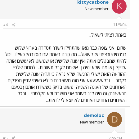
kittycatbone
K
New member
#4
11/9/04
באמת רציתי לשאול..
שלום
אני צופה כבר מאז שהתחילו לשדר תסדרה בערוץ שלוש
בג'רמיה! ורציתי אז לשאול... מה קורה באמת עם הסדרה? כאילו... יכול
להיות שמבטלים אותה ואין עונה שלישית או שפשוט לא עושים אותה
עדיין? |או מה שלא יהיה|
אשמח לקבל תשובות..
למרות שלפי
ההודעה הזאת יש לי הרגשה שלא נראה כי תהיה עונה שלישית
בקרוב..
ובלעעעעעע אני מזה מעוצבנת כי לא ראיתי עדיין תפרקים
האחרונים של העונה השנייה
פשוט בדיוק כששידרו אותם (בפעם
הראשונה) זה היה ל"ג בעומר אני חושבת ולא הקלטתי...
ובכל
השידורים החורים האחרים לא יוצא לי לראות...
demoloc
D
New member
#5
22/9/04