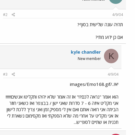
#2
4/9/04
תהיה עונה שלישית בסוף?
אם כן ידוע מתי?
kyle chandler
K
New member
#3
4/9/04
יא!../images/Emo168.gif
הוא אומר "נראה לכם?!" אז זה אומר שלא יהיה! ותקליטו אנשים!!!!!!
אני מקליט איזה 6 - 7 סדרות שאני ישן / בבצפר ואז כשאני חוזר
הביתה אני רואה אותם ואם אין לי מספיק זמן ואני צריך ללכת לישון
אז אני מקליט על אחרי מה שלא הספקתי ואז מקסימום נשארת לי
תכנית או שתיים לסופ"ש...