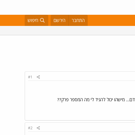
התחבר
הירשם
חיפוש
#1
#2