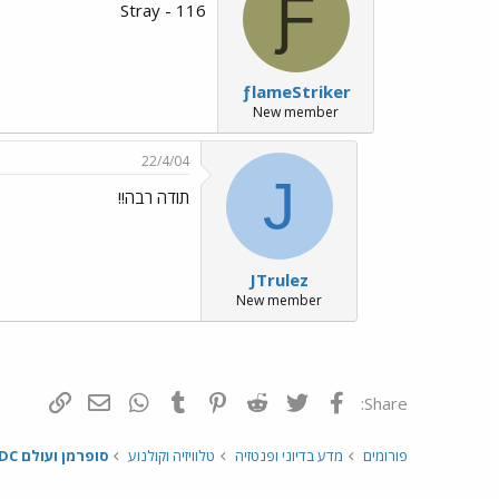
Ƒ
116 - Stray
ƒlameStriker
New member
22/4/04
J
תודה רבה!!
JTrulez
New member
פייסבוק
Twitter
Reddit
Pinterest
Tumblr
WhatsApp
דואר אלקטרונ
הוסף קי
Share:
פורומים
מדע בדיוני ופנטזיה
טלוויזיה וקולנוע
סופרמן ועולם DC