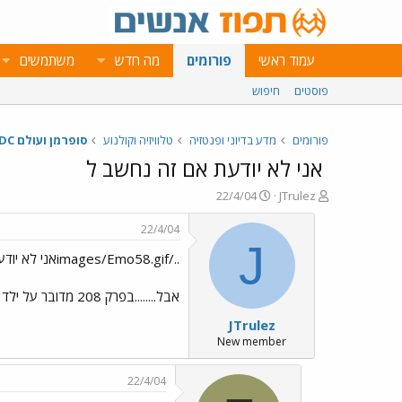
עמוד ראשי
פורומים
מה חדש
משתמשים
פוסטים
חיפוש
פורומים
מדע בדיוני ופנטזיה
טלוויזיה וקולנוע
סופרמן ועולם DC
אני לא יודעת אם זה נחשב ל
פ
פ
22/4/04
JTrulez
ו
ו
ת
ר
22/4/04
ח
ס
J
../images/Emo58.gifאני לא יודעת אם זה נחשב ל
ה
ם
נ
ב
ו
ת
אבל........בפרק 208 מדובר על ילד שקוראים לו ריאן......וכולם כבר מכירים אותו......אז הבנתי שהוא היה כבר בפרק קודם.... מישהו יכול להגיד לי מה המספר פרק??
ש
א
JTrulez
א
ר
י
New member
ך
22/4/04