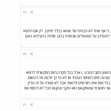
#5
, תתיצבי אצל הרופא עכשיו או מחר בבוקר. אני לא הייתי מחכה לראות אם הFSH מתייצב, כי אף אחד לא הבטיח של שהוא בכלל יתייצב. רק אם הרופא
ול למעלה) על המטפלים שנעזרת בהם. שיהיה בהצלחה נועם
#6
השפן בתוך הכובע
) אבל בכל מקרה,היום התקשרתי לרופא
 שבעה ימים למחזור הנוכחי. אז לא כל כך יודעת מה לעשות.
ל זאת איזה חודשיים ולראות. אבל לא סגורה על זה עדיין.
י חושבת שהאיזון,אם הוא עיקבי ונכון,אז חבל לא לנסות את
#7