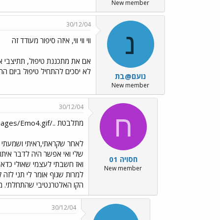
New member
30/12/04
נ
ווי ווי ווי, איזה סיפור מעודד זה
לא יסכים להתחיל טיפול ביום ה
נועם@בת
New member
30/12/04
ח
מתלבטת ../images/Emo4.gif
לאחר שקראתי,ראיתי ושמעתי א
שלי ואי אפשר היה לדבר איתו,
חסויה 01
ואז חשבתי לעצמי שאולי כדאי 
New member
למרות שגוף אומר לי תני לזה
הקו האלטרנטיבי שהתחלתי. 
30/12/04