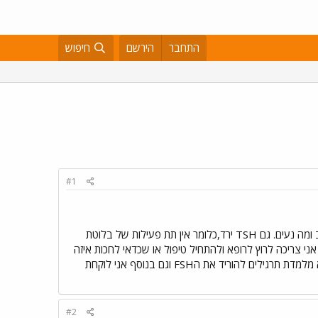
התחבר
הירשם
חיפוש
#1
טפו טפו טפו שימשיך רק טוב. אז היה לי דימום אחרי שבוע מהמחזור הקודם,כמובן רצתי לעשות בדיקה והנה מה טוב ומה נעים. גם TSH ירד,כלומר אין תת פעילות של בלוטת
ני צריכה לרוץ לרופא ולהתחיל טיפול או שכדאי לחכות איזה
חודש ולראות שהמצב מתאזן יותר. כי אני רוצה לתפוס את ה-FSH למטה. מה אתן מציעות? אגב,הייתי אצל משיהיא מלמדת תרגילים להוריד את הFSH וגם בנוסף אני לוקחת
#2