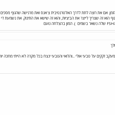
זמן. אם את רוצה לתת לדרך האלטרנטיבית צ'אנס ואת מרגישה שהגוף מסכים לזה
ף הוא זה שצריך לייצר את הביציות, והוא זה שישא את התינוק. את נשמעת די מ
ם
). המון בהצלחה נועם
לך
קב זקקים על טבעי אולי ...והלואי והטבעי ינצח בכל מקרה לא הייתי מחכה יו
י
שור