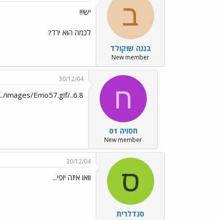
ב
יש!!!
לכמה הוא ירד?
בננה שוקולד
New member
30/12/04
ח
6.8../images/Emo28.gif../images/Emo57.gif
חסויה 01
New member
30/12/04
ס
וואו איזה יופי...
סנדלרית