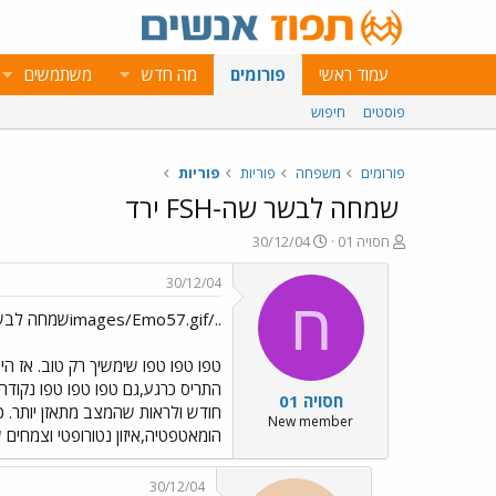
עמוד ראשי
פורומים
מה חדש
משתמשים
פוסטים
חיפוש
פורומים
משפחה
פוריות
פוריות
שמחה לבשר שה-FSH ירד
פ
פ
חסויה 01
30/12/04
ו
ו
ת
ר
30/12/04
ח
ס
ח
../images/Emo57.gifשמחה לבשר שה-FSH ירד../images/Emo3.gif
ה
ם
נ
ב
ו
ת
ש
א
התריס כרגע,גם טפו טפו טפו נקודה פ
חסויה 01
א
ר
י
New member
הומאטפטיה,איזון נטורופטי וצמחים
ך
30/12/04