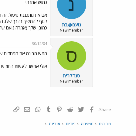
נ
כמוש אמרתי
אם את מתכננת טיפול, זה ה
לגוף להמשיך בדרך שלו. הגו
נועם@בת
כמובן שלך (אמרה נועם שהFSH שלה נשאר בשמי
New member
30/12/04
ס
ממש מבינה את הפחדים ש
אולי אפשר לעשות החודש מע
סנדלרית
New member
פייסבוק
Twitter
Reddit
Pinterest
Tumblr
WhatsApp
דואר אלקטרונ
הוסף קי
Share:
פורומים
משפחה
פוריות
פוריות