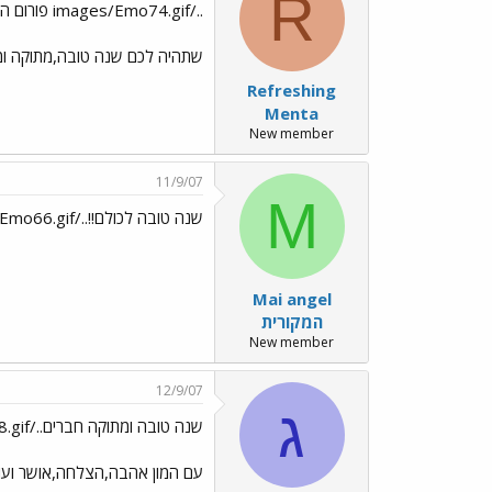
R
../images/Emo74.gif פורום הפיג'מות מאחל שנה טובה../images/Emo70.gif
שתהיה לכם שנה טובה,מתוקה ו
Refreshing
Menta
New member
11/9/07
M
שנה טובה לכולם!!../images/Emo24.gif../images/Emo66.gif
Mai angel
המקורית
New member
12/9/07
ג
שנה טובה ומתוקה חברים../images/Emo74.gif../images/Emo75.gif../images/Emo88.gif
עם המון אהבה,הצלחה,אושר וע