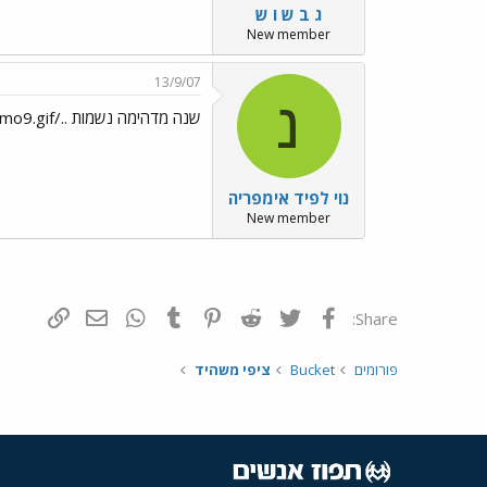
ג ב ש ו ש
New member
13/9/07
נ
שנה מדהימה נשמות ../images/Emo9.gif
נוי לפיד אימפריה
New member
פייסבוק
Twitter
Reddit
Pinterest
Tumblr
WhatsApp
דואר אלקטרונ
הוסף קי
Share:
פורומים
Bucket
ציפי משהיד