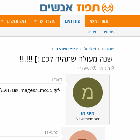
עמוד ראשי
פורומים
מה חדש
משתמשים
פוסטים
חיפוש
פורומים
Bucket
ציפי משהיד
שנה מעולה שתהיה לכם :] !!!!!!
פ
פ
מיני מו
11/9/07
ו
ו
ת
ר
11/9/07
ח
ס
מ
../images/Emo55.gif שנה מעולה שתהיה לכם :] !!!!!!
ה
ם
נ
ב
ו
ת
ש
א
מיני מו
א
ר
י
New member
ך
11/9/07