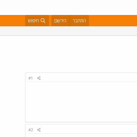
התחבר
הירשם
חיפוש
#1
#2