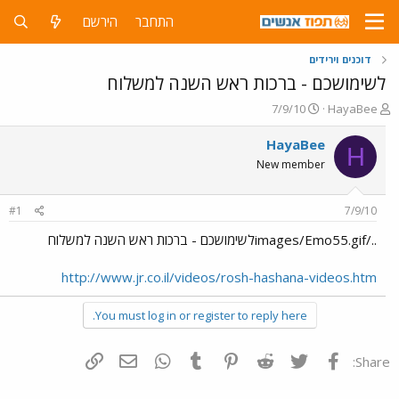
התחבר
הירשם
דוכנים וירידים
לשימושכם - ברכות ראש השנה למשלוח
פ
פ
7/9/10
HayaBee
ו
ו
ת
ר
HayaBee
H
ח
ס
New member
ה
ם
נ
ב
ו
ת
#1
7/9/10
ש
א
א
ר
../images/Emo55.gifלשימושכם - ברכות ראש השנה למשלוח
י
ך
http://www.jr.co.il/videos/rosh-hashana-videos.htm
You must log in or register to reply here.
פייסבוק
Twitter
Reddit
Pinterest
Tumblr
WhatsApp
דואר אלקטרוני
הוסף קישור
Share: