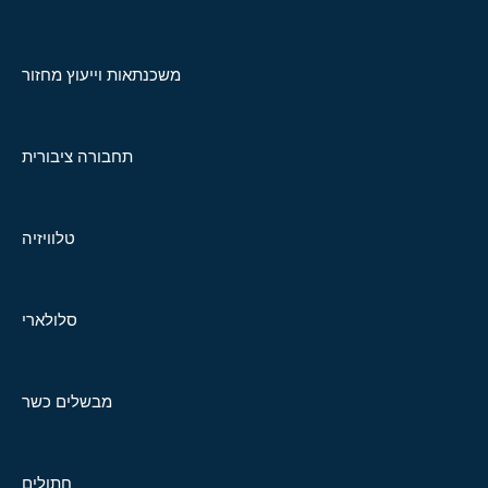
משכנתאות וייעוץ מחזור
תחבורה ציבורית
טלוויזיה
סלולארי
מבשלים כשר
חתולים