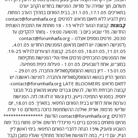
תשלום, תוך שמירה על סודיות. הפגישות בחודש הקרוב יערכו
בתאריכים: 17.1.05, 31.1.05, בבית הפורום במהלך הערב הפתוח.
ניתן להגיע ללא תיאום מראש. לפרטים:
contact@forumhaifa.org
קבוצות:
קבוצת הנוער לגילאי 15 - 18 פותחת את התכנית השנתית
החדשה. מדי שבוע ביום ג'. מהשעה 19:00 - (מותר להקדים) עד
20:30. פרטים נוספים אצלנו –
contact@forumhaifa.org
(לפגישה ראשונה יש לתאם מראש) המפגשים החודש: 4.01.05,
11.01.05, 18.01.05, 25.01.05. קבוצת הצעירים לגילאי 19-25.
את המפגשים החברתיים מרכזים איתי וטלי הפגישות מתקיימות
במוצ"ש, אחת לשבועיים. 1.01.05 - פעילות כיפית מפתיעה.
15.01.05 - דיון בנושא ההומוסקסואליות והחברה. 29.01.05 –
המשך הדיון בנושא ההומוסקסואליות והחברה. לפגישה ראשונה יש
לתאם מראש:
contact@forumhaifa.org
LATE BLOOMERS-
קבוצה חברתית חדשה, לנשים וגברים שיצאו מהארון בגיל מבוגר
יחסית. במפגשי התמיכה נייעץ, נדון ונעזור זו לזו וזה לזה. הפגישות
נערכות אחת לחודש בבית הפורום החיפאי. בתאריך: 18.01.05, יום
שלישי. מרכזות: אורית: ואילנה ההשתתפות כרוכה בתשלום: 10 ש"ח.
לפרטים:
contact@forumhaifa.org
הודעות: ****************
מהיום פתוחים בפניכם ברים גיי פרינדלי חדשים: אליס: פתוח בכל ימות
השבוע ומעניק 15% הנחה לחברי הפורום החיפאי. בימי ראשון ליין
הגייז, עם די ג'יי, במה להופעות ואלכוהול מתחלף שעליו כמובן נקבל