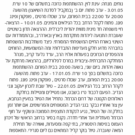
נוחים. מנחה: עינת לוין. ההשתתפות כרוכה בתשלום של 10 ש"ח.
3.01.05 - ערב פתוח. יום ב' (במקביל לסדנת השיאצו) מהשעה
20:00 עד 22:00 בבית הפורום, ערב שכולו סרטים , פופקורן ופינג
פונג. פתוח לקהל הרחב בכל הגילאים והמינים. 10.01.05 – הרצאה-
חיי משפחה חד מינית מזווית יהודית ליברלית. ההרצאה תדון בשינויים
שעוברת התנועה ליהדות מתקדמת בארץ ובארה"ב, ובהתמודדות עם
השינוי באורח החיים המשפחתי המסורתי. כיצד משתלבות המשפחות
בחברה? מדוע חלקן מעדיפות התבדלות? ומה המשמעויות, הרווחים
וההפסדים הכרוכים בפעולות אלו? הרב, עו"ד גלעד קריב, מנהל
המחלקה החברתית-ציבורית במרכז לפלורליזם, בהרצאה מרתקת על
גאווה ויהדות. ביום שני, בשעה 20:00 בבית הפורום. ההשתתפות
כרוכה בתשלום בסך 10 ש"ח. 17.01.05 - ערב פתוח. מהשעה
20:00 בבית הפורום, ערב שכולו סרטים , פופקורן ופינג פונג. פתוח
לקהל הרחב בכל הגילאים. 22.01.05 – טיול שבת לזכרון יעקוב וגני
הנדיב. הפעם לכבוד ט"ו בשבט, אנו מטיילים ומטיילות בחלקת
האלוהים הקטנה של דרום הכרמל. נתחיל את הטיול במעיין הנחבא,
עין צור ואחריו נבקר בגני הנדיב המטופחים והמרשימים. אם יוותר זמן
בחלק זה של הטיול, נגיע לנקודת התצפית הסמוכה ונשקיף על חוף
הכרמל מעתלית ועד אחרי חדרה. נקנח בסיור ברחוב הראשי של זיכרון
העמוס בפיסות היסטוריה, בתי קפה ומסעדות, ואווירה של תחילת
המאה שעברה. טיול בוקר קליל המתאים גם ליום סגרירי. התאספות