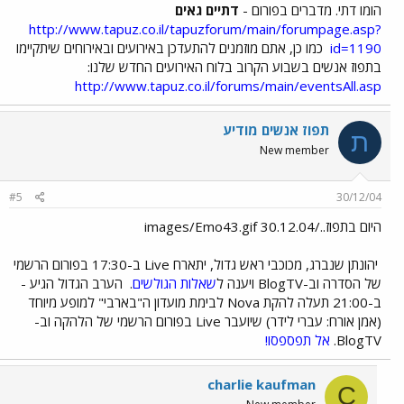
הומו דתי. מדברים בפורום -
דתיים גאים
http://www.tapuz.co.il/tapuzforum/main/forumpage.asp?
id=1190
כמו כן, אתם מוזמנים להתעדכן באירועים ובאירוחים שיתקיימו
בתפוז אנשים בשבוע הקרוב בלוח האירועים החדש שלנו:
http://www.tapuz.co.il/forums/main/eventsAll.asp
תפוז אנשים מודיע
ת
New member
#5
30/12/04
היום בתפוז../images/Emo43.gif 30.12.04
יהונתן שנברג, מכוכבי ראש גדול, יתארח Live ב-17:30 בפורום הרשמי
של הסדרה וב-BlogTV ויענה ל
שאלות הגולשים
.
הערב הגדול הגיע -
ב-21:00 תעלה להקת Nova לבימת מועדון ה"בארבי" למופע מיוחד
(אמן אורח: עברי לידר) שיועבר Live בפורום הרשמי של הלהקה וב-
BlogTV.
אל תפספסו!
charlie kaufman
C