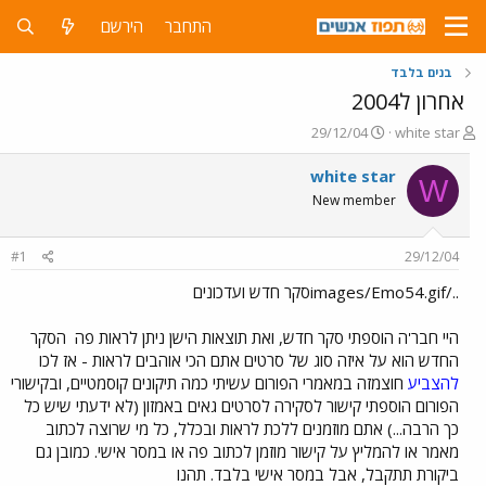
התחבר
הירשם
בנים בלבד
אחרון ל2004
פ
פ
29/12/04
white star
ו
ו
ת
ר
white star
W
ח
ס
New member
ה
ם
נ
ב
ו
ת
#1
29/12/04
ש
א
א
ר
../images/Emo54.gifסקר חדש ועדכונים
י
ך
היי חבר'ה הוספתי סקר חדש, ואת תוצאות הישן ניתן לראות פה
הסקר
החדש הוא על איזה סוג של סרטים אתם הכי אוהבים לראות - אז לכו
להצביע
חוצמזה במאמרי הפורום עשיתי כמה תיקונים קוסמטיים, ובקישורי
הפורום הוספתי קישור לסקירה לסרטים גאים באמזון (לא ידעתי שיש כל
כך הרבה...) אתם מוזמנים ללכת לראות ובכלל, כל מי שרוצה לכתוב
מאמר או להמליץ על קישור מוזמן לכתוב פה או במסר אישי. כמובן גם
ביקורת תתקבל, אבל במסר אישי בלבד. תהנו