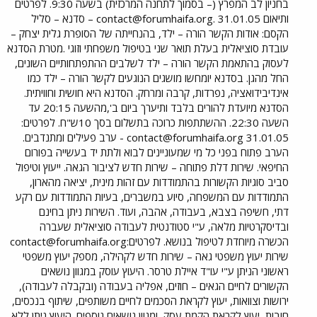
בחניון לב המפרץ (– בסמוך לתחנה המרכזית) בשעה 9:30. לפרטים
ותיאום
contact@forumhaifa.org
. 31.01.05 – סדנא – סליל
הקסם: אודות הקשר הורה – ילד, בהנחייתה של הסופרת גלית יצחק –
עובדת סוציאלית בעלת תואר שני בטיפול משפחתי וזוגי .מטרת הסדנא
לעסוק בהתאמת הקשר הורה – ילד לשלבים ההתפתחותיים השונים,
החל מהגן. בסדנא יומחשו מושגים הנוגעים לקשר הורה – ילד כמו
אינדיבידואציה, נפרדות, קרבה ומרחק. הסדנא היא חושית וחוויתית.
הסדנא מיועדת להורים בלבד ותיערך ביום ב',מהשעה 20:15 עד
השעה 22:30. ההשתתפות כרוכה בתשלום בסך 10ש"ח. לפרטים:
contact@forumhaifa.org
31.01.05 - ערב פעילים ומתנדבים.
הערב פתוח בפני כל מי שמעוניינים לבוא ולתת יד בעשייה בפורום
החיפאי. שירות דלת פתוחה – שירות חדש לציבור הגאה. ייעוץ וטיפול
סביב סוגיות הקשורות בהתמודדות עם זהות מינית, יציאה מהארון,
התמודדות עם המשפחה, סיוע במשברים, בעיות התמודדות עם רקע
דתי, חשיפה בצבא, בעבודה, אהבה, ועוד. השירות ניתן בחינם
ובדיסקרטיות מלאה, ע"י סטודנטית לעבודה סוציאלית שעברה
הכשרה מיוחדת לטיפול בנושא. לפרטים:
contact@forumhaifa.org
שירות יעוץ משפטי גאה – שירות חדש לקהילה, מספק יעוץ משפטי
ראשוני הניתן ע"י עו"ד איילת טרסר. היעוץ עוסק במגוון נושאים
הקשורים לחיים הגאים – חוזים, אפליה בעבודה (ובקבלה לעבודה),
ירושות וצוואות, יעוץ לקראת הסכמים לחיים משותפים, שיתוף בנכסים,
חובות, יעוץ לקראת הקמת עסק, ומגוון נושאים נוספים. היעוץ ניתן ללא