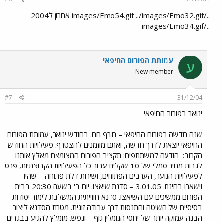
../images/Emo54.gif ../images/Emo32.gif אחרון ל2004
../images/Emo34.gif
עמותת הפורום החיפאי
ע
New member
#7
31/12/04
ינואר בפורום החיפאי
שנה חדשה בפורום החיפאי – חורף חם. בחודש ינואר, עמותת הפורום
החיפאי יוצאת לדרך חדשה, ואתם מוזמנים להצטרף. פעילויות החודש
הקרוב:
הודעה למשתתפים: תקציב הפורום המצומצם מאלץ אותנו
לגבות מחיר סמלי של 10 שקלים עבור כל הפעילויות הקבוצתיות, פרט
לפעילויות הנוער, הערבים הפתוחים, ושירות דלת פתוחה – שהיו
וישארו בחינם. 3.01.05 – סדנת שיאצו. יום ב' בשעה 20:30 בבית
הפורום ממשיכים עם השיאצו. סדנא חווייתית המשלבת לימוד יסודות
בסיסיים של השיטה והתנסות דרך עבודה זוגית. מטרת הסדנא ליצור
הבנה עמוקה יותר של יחסי הגומלין גוף – ונפש. מומלץ להגיע בבגדים