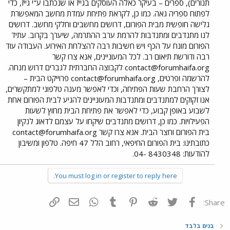
תנורים), ספרים – בעיקר כאלה העוסקים בגייז או שנכתבו ע"י גייז, כדי
לפתוח ספריה גאה. כמו כן, לקראת פתיחת עמדת מחשב המאפשרת
גלישה חופשית מבית הפורום, דרושים מחשבים וחלקי מחשב. דרושים
לנו מתנדבים ומתנדבות להרמת ערב ההתרמה, שיערך בקרוב. עתיד
הפורום מונח על הכף ויש חשיבות רבה להצלחת האירוע. העבודה עוד
רבה ודורשת תיאום רב. לכל המעוניינים, אנא צרו קשר
contact@forumhaifa.org
לקבוצה החברתית לגברים דרוש מנחה.
להרשמה ופרטים,
contact@forumhaifa.org
פרוייקט הבית –
לצורך הרחבת שעות הפתיחה, וכדי לאפשר מענה טלפוני למתקשרים,
אנו זקוקים למתנדבים ומתנדבות המעוניינים להגיע לבית הפורום אחת
לשבוע באופן קבוע, כדי לאפשר את פתיחת הבית מחוץ לשעות
הפעילויות. כמו כן, דרושים מתנדבים שיקחו על עצמם לדאוג לנקיון
בית הפורום וחצר הבית. אנא צרו קשר
contact@forumhaifa.org
כתובתינו: בית הפורום החיפאי, רחוב הלל 47 חיפה. טלפון ומשיבון
להודעות: 8430348 -04.
You must log in or register to reply here.
פייסבוק
Twitter
Reddit
Pinterest
Tumblr
WhatsApp
דואר אלקטרוני
הוסף קישור
Share:
בנים בלבד