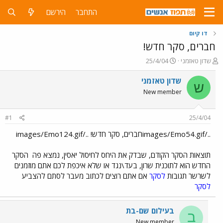
התחבר
הירשם
דו קיום
חברים, סקר חדש!
פ
פ
שדון טאזמני
25/4/04
ו
ו
ת
ר
שדון טאזמני
ש
ח
ס
New member
ה
ם
נ
ב
ו
ת
#1
25/4/04
ש
א
א
ר
../images/Emo54.gifחברים, סקר חדש! ../images/Emo124.gif
י
ך
תוצאות הסקר הקודם, שבדק את היחס לחיסול יאסין, נמצא פה
הסקר
החדש הוא לתוכנית שרון, בעד\נגד או שלא איכפת לכם אתם מוזמנים
לשרשר תגובות
לסקר
אם אתם רוצים לכתוב מעבר לסתם להצביע
לסקר
בעילום שם-בת
ב
New member