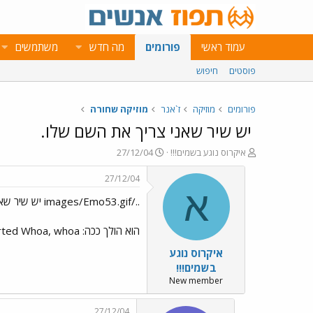
עמוד ראשי
פורומים
מה חדש
משתמשים
פוסטים
חיפוש
פורומים
מוזיקה
ז`אנר
מוזיקה שחורה
יש שיר שאני צריך את השם שלו.
פ
פ
איקרוס נוגע בשמים!!!
27/12/04
ו
ו
ת
ר
27/12/04
ח
ס
א
../images/Emo53.gif יש שיר שאני צריך את השם שלו.
ה
ם
נ
ב
ו
ת
הוא הולך ככה: We've Come to Party Time to Get started Whoa, whoa... אני חייב ת'שם! לא יוצא מהראש!
ש
א
איקרוס נוגע
א
ר
י
בשמים!!!
ך
New member
27/12/04