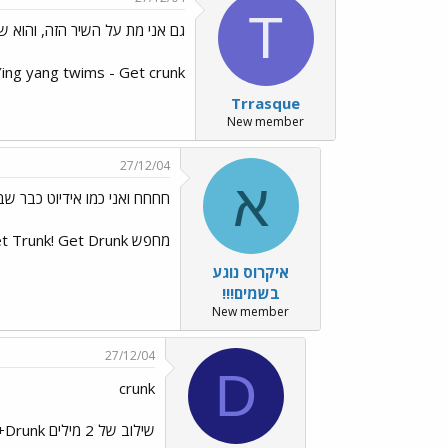
T
גם אני מת על השיר הזה, והוא ש
 Ying yang twims - Get crunk
Trrasque
New member
27/12/04
א
חחחח ואני כמו אידיוט כבר שבו
מחפש Get Trunk! Get Drunk! מה לכל הרוחות זה Crunc??? תודה רבה רבה בכל מיקרה אישי הטוב!
איקרוס נוגע
בשמים!!!
New member
27/12/04
D
crunk
שילוב של 2 מילים Crazy+Drunk סגנון שפותח בדרום ארה"ב שנכון לעכשיו יונתן הקטן(חח) אומד בראשו