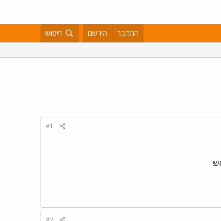
התחבר
הירשם
חיפוש
#1
#2