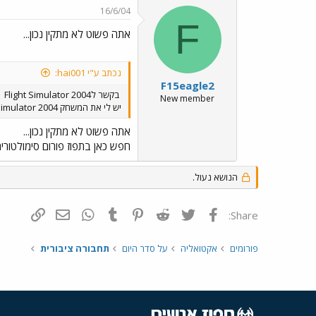
16/6/04
F
אתה פשוט לא מתקין נכון...
נכתב ע"י hai001:
F15eagle2
בקשר לFlight Simulator 2004
New member
יש לי את המשחק Flight Simulator 2004 אני לא יכול להכניס את המטוסי ארקיע וישראייר. האם זה הבדל של הגירסה?
אתה פשוט לא מתקין נכון...
חפש כאן בתפוז פורום סימולטור
הנושא נעול.
פייסבוק
Twitter
Reddit
Pinterest
Tumblr
WhatsApp
דואר אלקטרונ
הוסף קי
Share:
פורומים
אקטואליה
על סדר היום
תחבורה ציבורית