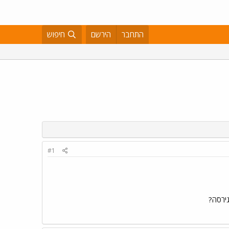
התחבר
הירשם
חיפוש
#1