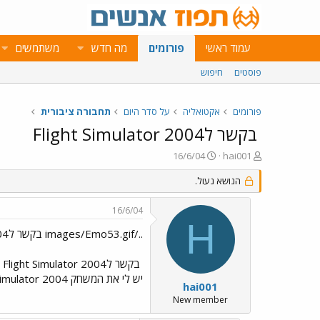
עמוד ראשי
פורומים
מה חדש
משתמשים
פוסטים
חיפוש
פורומים
אקטואליה
על סדר היום
תחבורה ציבורית
בקשר לFlight Simulator 2004
פ
פ
16/6/04
hai001
ו
ו
ת
ר
הנושא נעול.
ח
ס
ה
ם
16/6/04
נ
ב
H
ו
ת
../images/Emo53.gif בקשר לFlight Simulator 2004
ש
א
א
ר
בקשר לFlight Simulator 2004
י
יש לי את המשחק Flight Simulator 2004 אני לא יכול להכניס את המטוסי ארקיע וישראייר. האם זה הבדל של הגירסה?
ך
hai001
New member