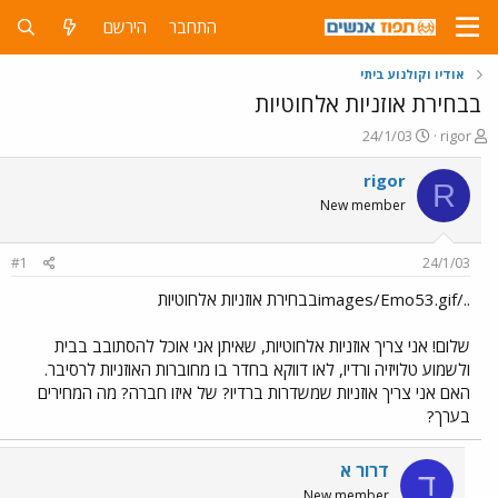
התחבר
הירשם
אודיו וקולנוע ביתי
בבחירת אוזניות אלחוטיות
פ
פ
24/1/03
rigor
ו
ו
ת
ר
rigor
R
ח
ס
New member
ה
ם
נ
ב
ו
ת
#1
24/1/03
ש
א
א
ר
../images/Emo53.gifבבחירת אוזניות אלחוטיות
י
ך
שלום! אני צריך אוזניות אלחוטיות, שאיתן אני אוכל להסתובב בבית
ולשמוע טלויזיה ורדיו, לאו דווקא בחדר בו מחוברות האוזניות לרסיבר.
האם אני צריך אוזניות שמשדרות ברדיו? של איזו חברה? מה המחירים
בערך?
דרור א
ד
New member