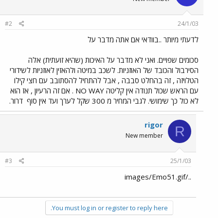
#2
24/1/03
לדעתי מיותר ..בוודאי אם אתה מדבר על
סכומים שפויים. ואני לא מדבר על האיכות (שהיא זועתית) אלה
הסירבול והכובד של האוזניות. לשכב במיטה ולהאזין לאוזניות לשידורי
הטלויזה , זה בהחלט סבבה , אבל להתחיל להסתובב עם חצי קילו
עם הראש שכול תנודה אין קליטה NO WAY . אם זה הרעיון , אז הוא
לא כול כך שימושי. לגבי המחיר מ 300 שקל לערך ועד אין סוף
דרור.
rigor
R
New member
#3
25/1/03
../images/Emo51.gif
You must log in or register to reply here.