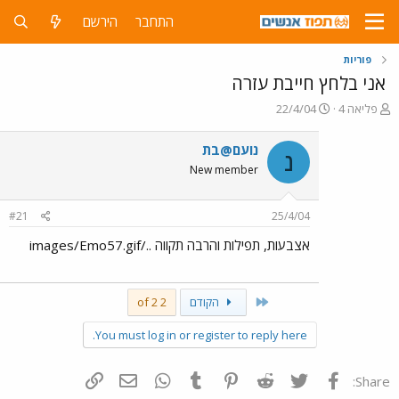
התחבר
הירשם
פוריות
אני בלחץ חייבת עזרה
פ
פ
פליאה 4
22/4/04
ו
ו
ת
ר
נועם@בת
נ
ח
ס
New member
ה
ם
נ
ב
ו
ת
#21
25/4/04
ש
א
א
ר
אצבעות, תפילות והרבה תקווה ../images/Emo57.gif
י
ך
First
הקודם
2 of 2
You must log in or register to reply here.
פייסבוק
Twitter
Reddit
Pinterest
Tumblr
WhatsApp
דואר אלקטרוני
הוסף קישור
Share: