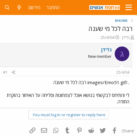
התחבר
הירשם
מתכונים
רבה לכל מי שענה
פ
פ
גלידן
25/4/04
ו
ו
ת
ר
גלידן
ג
ח
ס
New member
ה
ם
נ
ב
ו
ת
#1
25/4/04
ש
א
א
ר
../images/Emo51.gif רבה לכל מי שענה
י
ך
לי והתיחס לבקשתי בנושא אוכל לצמחונות וסליחה על האיחור בהוקרת
התודה.
You must log in or register to reply here.
פייסבוק
Twitter
Reddit
Pinterest
Tumblr
WhatsApp
דואר אלקטרוני
הוסף קישור
Share: