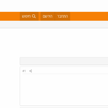
התחבר
הירשם
חיפוש
#1