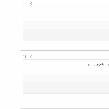
#2
#3