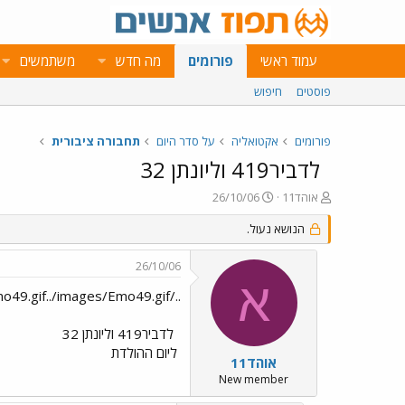
עמוד ראשי
פורומים
מה חדש
משתמשים
פוסטים
חיפוש
פורומים
אקטואליה
על סדר היום
תחבורה ציבורית
לדביר419 וליונתן 32
פ
פ
אוהד11
26/10/06
ו
ו
ת
ר
הנושא נעול.
ח
ס
ה
ם
26/10/06
נ
ב
א
ו
ת
../images/Emo49.gif../images/Emo49.gif לדביר419 וליונתן 32
ש
א
א
ר
לדביר419 וליונתן 32
י
ליום ההולדת
ך
אוהד11
New member