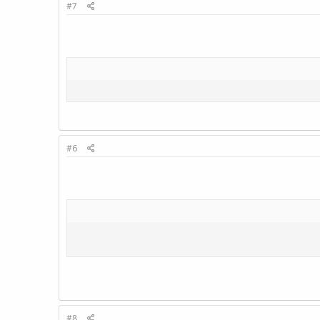
#7
#6
#8