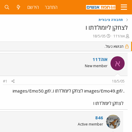
התחבר
הירשם
תחבורה ציבורית
לצחקן ליומולדתו ו
פ
פ
אוהד11
18/5/05
ו
ו
ת
הנושא נעול.
ר
ח
ס
ה
ם
אוהד11
א
נ
ב
New member
ו
ת
ש
א
א
ר
#1
18/5/05
י
ך
../images/Emo49.gif לצחקן ליומולדתו ו../images/Emo50.gif
לצחקן ליומולדתו ו
846
Active member