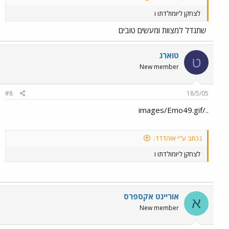
לצחקן ליומולדתו ו
שתגדל למצוות ומעשים טובים
טוארג
ט
New member
#8
18/5/05
../images/Emo49.gif
נכתב ע"י אוהד11:
לצחקן ליומולדתו ו
אוריינט אקספרס
א
New member