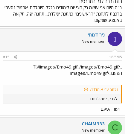
תודה רבה לכל המברכים.
ב"ה היום אני עושה רק חצי יום לימודים בגלל היומלדת. אתמול נסעתי
ברכבת לתחנת "הראשונים" כמתנת יומלדת... תחנה יפה, תקועה
באמצע שומקום.
ניר דמתי
נ
New member
#15
18/5/05
../images/Emo49.gif../images/Emo49.gifועוד
הפעם../images/Emo49.gif
נכתב ע"י אוהד11:
לצחקן ליומולדתו ו
ועוד הפעם
CHAIM333
C
New member