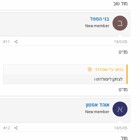
מזל טוב
בני הספל
ב
New member
#11
18/5/05
מז"ט
נכתב ע"י אוהד11:
לצחקן ליומולדתו ו
מז"ט
אוהד אסטון
א
New member
#12
18/5/05
מזל