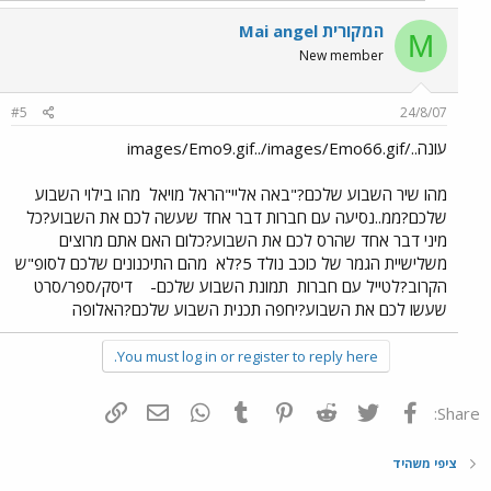
Mai angel המקורית
M
New member
#5
24/8/07
עונה../images/Emo9.gif../images/Emo66.gif
מהו שיר השבוע שלכם?"באה אליי"הראל מויאל
מהו בילוי השבוע
שלכם?ממ..נסיעה עם חברות דבר אחד שעשה לכם את השבוע?כל
מיני דבר אחד שהרס לכם את השבוע?כלום האם אתם מרוצים
משלישיית הגמר של כוכב נולד 5?לא
מהם התיכנונים שלכם לסופ"ש
הקרוב?לטייל עם חברות
תמונת השבוע שלכם-
דיסק/ספר/סרט
שעשו לכם את השבוע?יחפה תכנית השבוע שלכם?האלופה
You must log in or register to reply here.
פייסבוק
Twitter
Reddit
Pinterest
Tumblr
WhatsApp
דואר אלקטרוני
הוסף קישור
Share:
ציפי משהיד