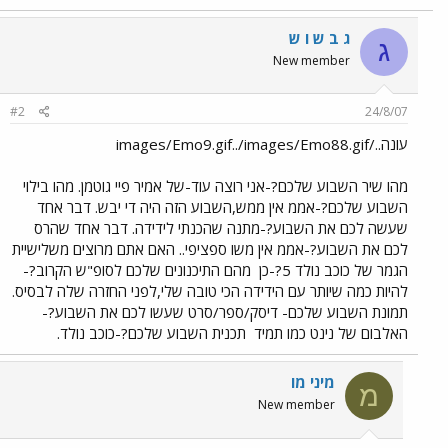
ג ב ש ו ש
ג
New member
#2
24/8/07
עונה../images/Emo9.gif../images/Emo88.gif
מהו שיר השבוע שלכם?-אני רוצה עוד-של אמיר פיי גוטמן. מהו בילוי
השבוע שלכם?-אממ אין ממש,השבוע הזה היה די יבש. דבר אחד
שעשה לכם את השבוע?-מתנה שהכנתי לידידה. דבר אחד שהרס
לכם את השבוע?-אממ אין משו ספציפי.. האם אתם מרוצים משלישיית
הגמר של כוכב נולד 5?-כן
מהם התיכנונים שלכם לסופ"ש הקרוב?-
להיות כמה שיותר עם הידידה הכי טובה שלי,לפני החזרה שלה לבסיס.
תמונת השבוע שלכם- דיסק/ספר/סרט שעשו לכם את השבוע?-
האלבום של נינט כמו תמיד
תכנית השבוע שלכם?-כוכב נולד.
מיני מו
מ
New member