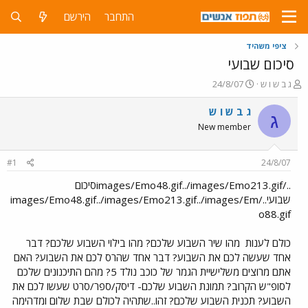
התחבר
הירשם
ציפי משהיד
סיכום שבועי
פ
פ
ג ב ש ו ש
24/8/07
ו
ו
ת
ר
ג ב ש ו ש
ג
ח
ס
New member
ה
ם
נ
ב
ו
ת
#1
24/8/07
ש
א
א
ר
../images/Emo48.gif../images/Emo213.gifסיכום
י
שבועי../images/Emo48.gif../images/Emo213.gif../images/Em
ך
o88.gif
כולם לענות
מהו שיר השבוע שלכם? מהו בילוי השבוע שלכם? דבר
אחד שעשה לכם את השבוע? דבר אחד שהרס לכם את השבוע? האם
אתם מרוצים משלישיית הגמר של כוכב נולד 5? מהם התיכנונים שלכם
לסופ"ש הקרוב? תמונת השבוע שלכם- דיסק/ספר/סרט שעשו לכם את
השבוע? תכנית השבוע שלכם? זהו..שתהיה לכולם שבת שלום ומדהימה