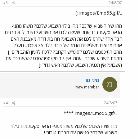
#3
24/8/07
../images/Emo55.gif :]
מהו שיר השבוע שלכם? מהו בילוי השבוע שלכם? משהו ממני-
הראל סקעת דבר אחד שעשה לכם את השבוע? היו מ-ל-א דברים
דבר אחד שהרס לכם את השבוע? חח בת דודה מעצבנת האם
אתם מרוצים משלישיית הגמר של כוכב נולד 5? איכככ.. גועלל..
מהם התיכנונים שלכם לסופ"ש הקרוב? ללכת לקניון הזהב ולים :]
תמונת השבוע שלכם- אממ. אין :/ דיסק/ספר/סרט שעשו לכם את
השבוע? אין תכנית השבוע שלכם? ראש גדול :]
מיני מו
מ
New member
#4
24/8/07
../images/Emo55.gif ****
מהו שיר השבוע שלכם? משהו ממני- הראל סקעת מהו בילוי
השבוע שלכם? פגישה עם חברות טובות !