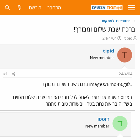
התחבר
הירשם
נטוורקינג לעסקים
ברכת שבת שלום ומבורך!
פ
פ
24/4/04
tipid
ו
ו
ת
ר
tipid
T
ח
ס
New member
ה
ם
נ
ב
ו
ת
#1
24/4/04
ש
א
א
ר
../images/Emo48.gif ברכת שבת שלום ומבורך!
י
ך
בפרוס השבת אני רוצה לאחל לכל חברי הפורום שבת שלום מלווים
בשלווה בריאות נחת בטחון ובשורות טובות מתמר
דוסטו
ד
New member