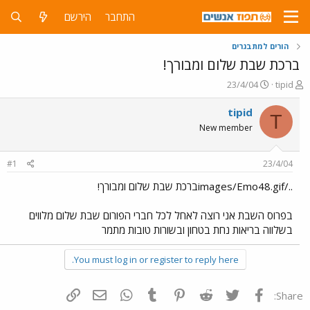
התחבר
הירשם
הורים למתבגרים
ברכת שבת שלום ומבורך!
פ
פ
23/4/04
tipid
ו
ו
ת
ר
tipid
T
ח
ס
New member
ה
ם
נ
ב
ו
ת
#1
23/4/04
ש
א
א
ר
../images/Emo48.gifברכת שבת שלום ומבורך!
י
ך
בפרוס השבת אני רוצה לאחל לכל חברי הפורום שבת שלום מלווים
בשלווה בריאות נחת בטחון ובשורות טובות מתמר
You must log in or register to reply here.
פייסבוק
Twitter
Reddit
Pinterest
Tumblr
WhatsApp
דואר אלקטרוני
הוסף קישור
Share: