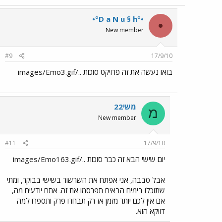
•°D a N u § h°•
•
New member
#9
17/9/10
בואו נעשה את זה פרויקט סוכות ../images/Emo3.gif
משי22
מ
New member
#11
17/9/10
יום שישי הבא זה כבר סוכות ../images/Emo163.gif
אבל סבבה, אני אפתח את השרשור בשישי בבוקר, ומתי
שתוכלו בימים הבאים תפרסמו את זה. אתם יודעים מה,
אם אין לכם יותר מזמן אז רק תבחרו פרק ותספרו למה
דווקא הוא.