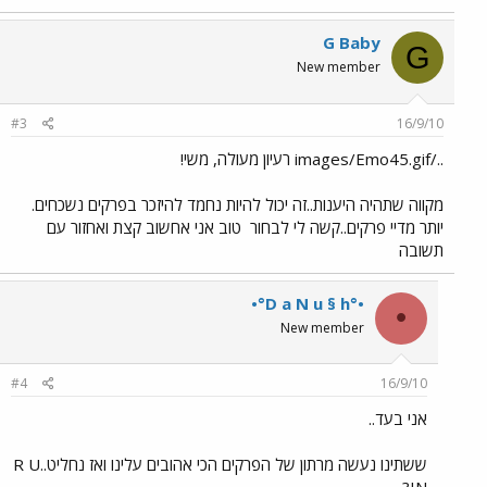
G Baby
G
New member
#3
16/9/10
../images/Emo45.gif רעיון מעולה, משי!
מקווה שתהיה היענות..זה יכול להיות נחמד להיזכר בפרקים נשכחים.
יותר מדיי פרקים..קשה לי לבחור
טוב אני אחשוב קצת ואחזור עם
תשובה
•°D a N u § h°•
•
New member
#4
16/9/10
אני בעד..
ששתינו נעשה מרתון של הפרקים הכי אהובים עלינו ואז נחליט..R U