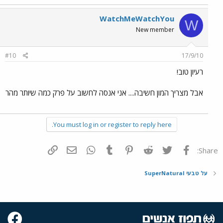
WatchMeWatchYou
W
New member
#10
17/9/10
רעיון טוב!
אבל מצריך המון חשיבה.... אני אנסה לחשוב על פרק כמה שיותר מהר
You must log in or register to reply here.
פייסבוק
Twitter
Reddit
Pinterest
Tumblr
WhatsApp
דואר אלקטרוני
הוסף קישור
Share:
על טבעי SuperNatural