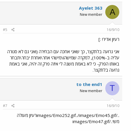
Ayelet 363
A
New member
#5
16/9/10
רעיון אדיר! :]
אני גרועה בלתקצר, כך שאני אחכה עם הבחירה (ואני גם לא סגורה
עליה ב-100%), למקרה שמישהו\מישהי אחר\אחרת יבחר\תבחר
באותו הפרק- כי לא באמת משנה לי איזה פרק זה יהיה, ואני באמת
גרועה בלתקצר.
to the end1
T
New member
#7
16/9/10
../images/Emo252.gif../images/Emo45.gifרעיון מעולה
משי../images/Emo47.gif