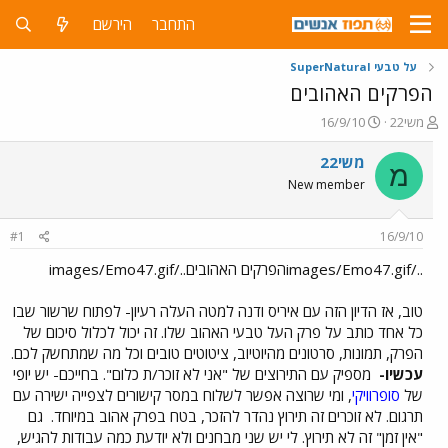
התחבר
הירשם
על טבעי SuperNatural
הפרקים האהובים
פ
פ
משי22
16/9/10
ו
ו
ת
ר
משי22
מ
ח
ס
New member
ה
ם
נ
ב
ו
ת
#1
16/9/10
ש
א
א
ר
../images/Emo47.gifהפרקים האהובים../images/Emo47.gif
י
ך
טוב, אז הדיון הזה עם איריס ודנה למטה העלה רעיון- לפתוח שרשור שבו
כל אחד כותב על פרק העל טבעי האהוב שלו. זה יכול לכלול סיכום של
הפרק, תמונות, סרטונים מהיוטיוב, ציטוטים טובים וכל מה שמתחשק לכם.
עכשיו-
מספיק עם התירוצים של "אני לא זוכר/ת כלום". בחייכם- יש יופי
של
סופרוויקי
, ומי שרוצה אפשר לשלוח במסר קישורים לצפייה ישירה עם
תרגום. לא זוכרים זה תירוץ נהדר להזכר, בטח בפרק אהוב במיוחד.
גם
"אין זמן" זה לא תירוץ. לי יש שני מבחנים ולא יודעת כמה עבודות להגיש,