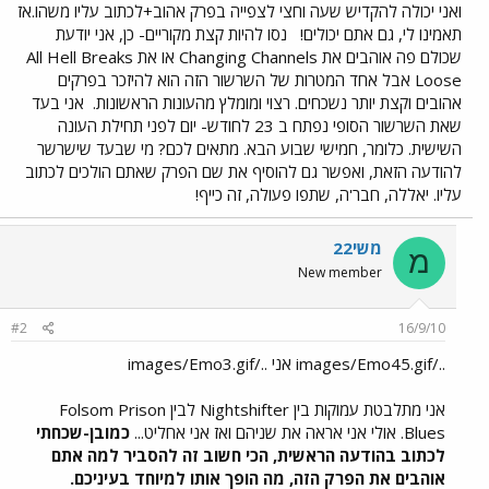
ואני יכולה להקדיש שעה וחצי לצפייה בפרק אהוב+לכתוב עליו משהו.אז
תאמינו לי, גם אתם יכולים!
נסו להיות קצת מקוריים- כן, אני יודעת
שכולם פה אוהבים את Changing Channels או את All Hell Breaks
Loose אבל אחד המטרות של השרשור הזה הוא להיזכר בפרקים
אהובים וקצת יותר נשכחים. רצוי ומומלץ מהעונות הראשונות.
אני בעד
שאת השרשור הסופי נפתח ב 23 לחודש- יום לפני תחילת העונה
השישית. כלומר, חמישי שבוע הבא. מתאים לכם? מי שבעד שישרשר
להודעה הזאת, ואפשר גם להוסיף את שם הפרק שאתם הולכים לכתוב
עליו. יאללה, חבר'ה, שתפו פעולה, זה כייף!
משי22
מ
New member
#2
16/9/10
../images/Emo45.gif אני ../images/Emo3.gif
אני מתלבטת עמוקות בין Nightshifter לבין Folsom Prison
Blues. אולי אני אראה את שניהם ואז אני אחליט...
כמובן-שכחתי
לכתוב בהודעה הראשית, הכי חשוב זה להסביר למה אתם
אוהבים את הפרק הזה, מה הופך אותו למיוחד בעיניכם.