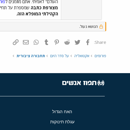
העולם" לאמיתי. אתם מוזמנים ל
פור
מצורפת כתבה
שמספרת על תחילת 
הקהילתי המופלא הזה.
הנושא נעול.
פייסבוק
Twitter
Reddit
Pinterest
Tumblr
WhatsApp
דואר אלקטרונ
הוסף קי
Share:
פורומים
אקטואליה
על סדר היום
תחבורה ציבורית
האח הגדול
עגלת תינוקות