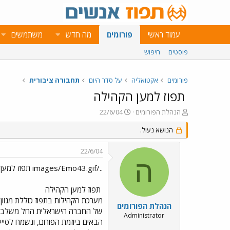
עמוד ראשי
פורומים
מה חדש
משתמשים
פוסטים
חיפוש
פורומים
אקטואליה
על סדר היום
תחבורה ציבורית
תפוז למען הקהילה
פ
פ
הנהלת הפורומים
22/6/04
ו
ו
ת
הנושא נעול.
ר
ח
ס
ה
ם
22/6/04
נ
ב
ה
ו
ת
../images/Emo43.gif תפוז למען הקהילה ../images/Emo24.gif
ש
א
א
ר
תפוז למען הקהילה
י
מערכת הקהילות בתפוז כוללת מגוון
ך
הנהלת הפורומים
של החברה הישראלית החל משלב הליד
Administrator
הבאים ביוזמת הפורום, ונשמח לסייע