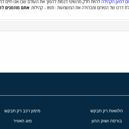
ום למען הקהילה
להיות חלק מהשינוי לנסות להפוך את העולם שבו אנו חיים למע
דרכו של הפורום ומבהירה את המשמעות : תפוז - קהילות.
אתם מוזמנים לת
י
שור
הלוואות רק תבקש
מימון רכב רק תבקש
בורסה ושוק ההון
מזג האוויר