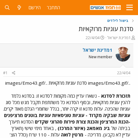
התחבר
הירשם
בישול לילדים
סדנת עוגיות מרוקאיות
פ
פ
1מדינת ישראל
22/4/04
ו
ו
ת
ר
1מדינת ישראל
ח
ס
New member
ה
ם
נ
ב
ו
ת
#1
22/4/04
ש
א
א
ר
../images/Emo43.gif סדנת עוגיות מרוקאיות ../images/Emo43.gif
י
ך
תזכורת לסדנא
- נשארו עדיין כמה מקומות לסדנא זו. בסדנא נלמד
להכין עוגיות מרוקאיות, ובסוף הסדנא כל משתתפת תקבל מגש מכל סוג
עוגיות שהכינה. עלות סדנא זו יקרה יותר, בגלל שחומרי הגלם מאוד יקרים.
עוגיות שבקיה מקרוד - עוגיות טוניסאיות עוגיות בוטנים מרציפנים
-הכנת המרציפן והכנת צורת פירות סהרוני שקדים
הסדנא תיערך
בביתה של
ביג מאמא2 (איזור המרכז)
, באחד מימי שישי (תאריך
עדיין לא נקבע). מדריכה -
מרטין לואה
עלות - 110 ש"ח (כולל הוצ'