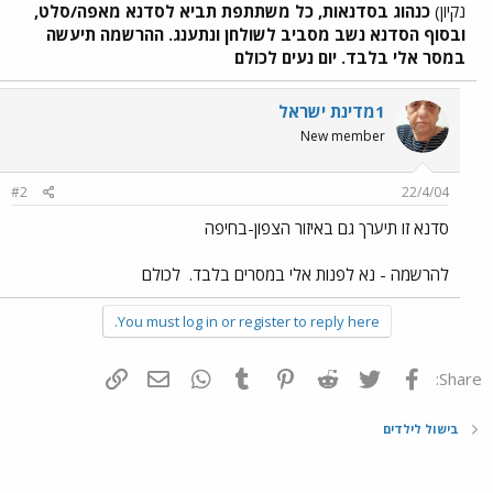
נקיון)
כנהוג בסדנאות, כל משתתפת תביא לסדנא מאפה/סלט,
ובסוף הסדנא נשב מסביב לשולחן ונתענג.
ההרשמה תיעשה
במסר אלי בלבד.
יום נעים לכולם
1מדינת ישראל
New member
#2
22/4/04
סדנא זו תיערך גם באיזור הצפון-בחיפה
להרשמה - נא לפנות אלי במסרים בלבד.
לכולם
You must log in or register to reply here.
פייסבוק
Twitter
Reddit
Pinterest
Tumblr
WhatsApp
דואר אלקטרוני
הוסף קישור
Share:
בישול לילדים