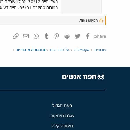
בפורום פמיניזם 05/01- חיים דעואל לוסקי בפורום פוסט מודרניזם
הנושא נעול.
פייסבוק
Twitter
Reddit
Pinterest
Tumblr
WhatsApp
דואר אלקטרונ
הוסף קי
Share:
פורומים
אקטואליה
על סדר היום
תחבורה ציבורית
האח הגדול
עגלת תינוקות
תעופה קלה