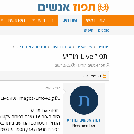
עמוד ראשי
פורומים
מה חדש
משתמשים
פוסטים
חיפוש
פורומים
אקטואליה
על סדר היום
תחבורה ציבורית
תפוז Live מודיע
פ
פ
תפוז אנשים מודיע
29/12/02
ו
ו
ת
הנושא נעול.
ר
ח
ס
ה
ם
29/12/02
נ
ב
ת
ו
ת
../images/Emo42.gif תפוז Live מודיע ../images/Emo43.gif
ש
א
א
ר
תפוז Live מודיע
י
היום ב-16:00 נארח בפורום אקטואליה את רוני ברט, יו"ר תנועת "תקווה לישראל". אתם מוזמנים לשרשר את שאלותיכם
ך
תפוז אנשים מודיע
הגדול, המפורסם והנחשב ביותר ב
New member
בפורום מראה קארי, תספר את סיפו