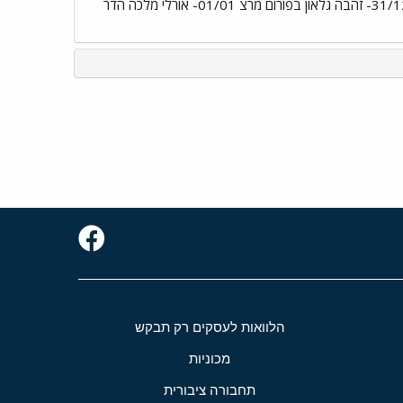
בעלי חיים 30/12- זבולון אורלב בפורום אקטואליה 31/12- טובה קראוזה, דיאטנית קלינית, בפורום להיות הורים. 31/12- זהבה גלאון בפורום מרצ 01/01- אורלי מלכה הדר
הלוואות לעסקים רק תבקש
מכוניות
תחבורה ציבורית