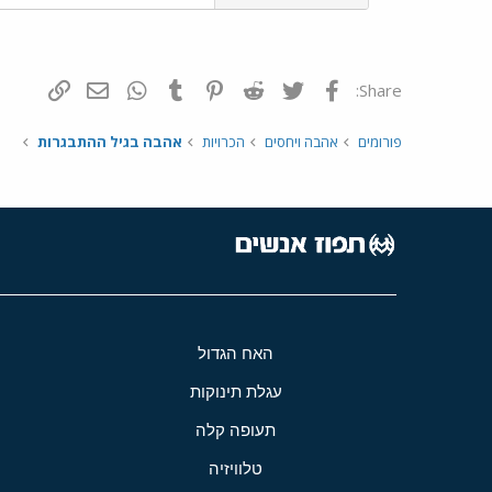
פייסבוק
Twitter
Reddit
Pinterest
Tumblr
WhatsApp
דואר אלקטרונ
הוסף קי
Share:
פורומים
אהבה ויחסים
הכרויות
אהבה בגיל ההתבגרות
האח הגדול
עגלת תינוקות
תעופה קלה
טלוויזיה