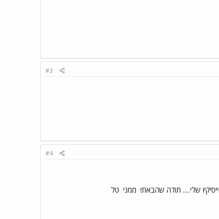
#3
#4
יקיו שלי..... תודה שהבאת!
ממני
טל