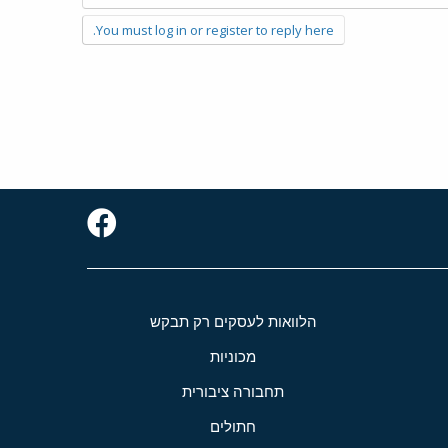
You must log in or register to reply here.
הלוואות לעסקים רק תבקש
מכוניות
תחבורה ציבורית
חתולים