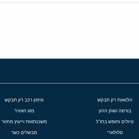
י
שור
הלוואות רק תבקש
מימון רכב רק תבקש
בורסה ושוק ההון
מזג האוויר
טיולים וחופש בחו"ל
משכנתאות וייעוץ מחזור
סלולארי
מבשלים כשר