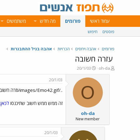
עמוד ראשי
פורומים
מה חדש
משתמשים
פוסטים
חיפוש
פורומים
אהבה ויחסים
הכרויות
אהבה בגיל ההתבגרות
עזרה חשובה
פ
פ
20/1/03
oh-da
ו
ו
ת
ר
20/1/03
ח
ס
O
../images/Emo42.gifעזרה חשובה../images/Emo70.gif../images/Emo36.gif../images/Emo42.gif../images/Emo32.gif
ה
ם
נ
ב
ו
ת
זה ממש ממש חשוב שתיכנסו
לכאן
.
ש
א
oh-da
א
ר
י
New member
ך
20/1/03