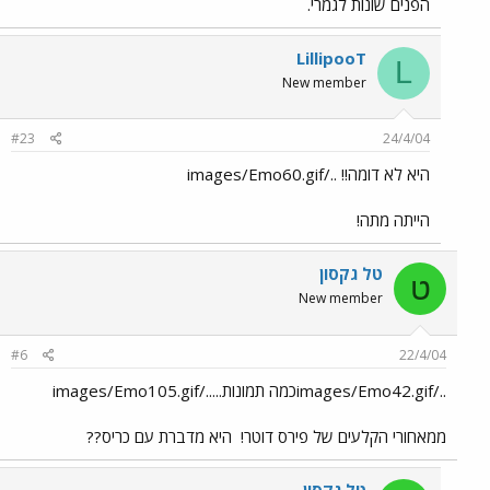
הפנים שונות לגמרי.
LillipooT
L
New member
#23
24/4/04
היא לא דומה!! ../images/Emo60.gif
הייתה מתה!
טל גקסון
ט
New member
#6
22/4/04
../images/Emo42.gifכמה תמונות...../images/Emo105.gif
ממאחורי הקלעים של פירס דוטר!
היא מדברת עם כריס??
טל גקסון