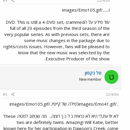
#4
22/4/04
ו......./images/Emo105.gif
עוד מידע על הDVD: This is still a 4-DVD set, crammed
full of all 23 episodes from the third season of the
very popular series. As with previous sets, there are
some music changes in the package due to
rights/costs issues. However, fans will be pleased to
know that the new music was selected by the
Executive Producer of the show.
טל גקסון
ט
New member
#5
22/4/04
../images/Emo41.gifכפילה של קייטי!../images/Emo105.gif
לא יודעת,לי היא לא נראית כ ל כ ך דומה...
מה שכתוב למטה: These
two are definitely twins. Amazing! Will Katie, better
known here for her participation in Dawson's Creek, come