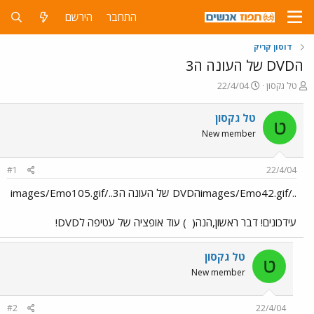
התחבר
הירשם
דוסון קריק
הDVD של העונה ה3
פ
פ
טל גקסון
22/4/04
ו
ו
ת
ר
טל גקסון
ט
ח
ס
New member
ה
ם
נ
ב
ו
ת
#1
22/4/04
ש
א
א
ר
../images/Emo42.gifהDVD של העונה ה3../images/Emo105.gif
י
ך
עידכונים! דבר ראשון,הנה(
) עוד אופציה של עטיפה לDVD!
טל גקסון
ט
New member
#2
22/4/04