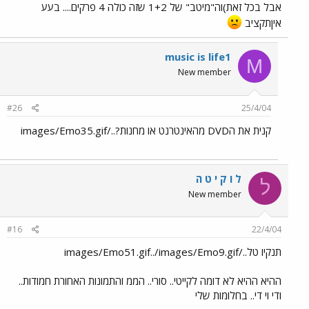
אבל בכל זאת)וה"מיטב" של 1+2 שזה כולה 4 פרקים.... בעע
איןתקציב
music is life1
M
New member
#26
25/4/04
קנית את הDVD מהאינטרנט או מחנות?../images/Emo35.gif
ל ו ק י ט ה
ל
New member
#16
22/4/04
תנקיו טל../images/Emo51.gif../images/Emo9.gif
ההיא ההיא לא דומה לקייטי.. סורי.. הממ והתמונות האחורת חמודות..
ודי וי די.. בחלומות שלי