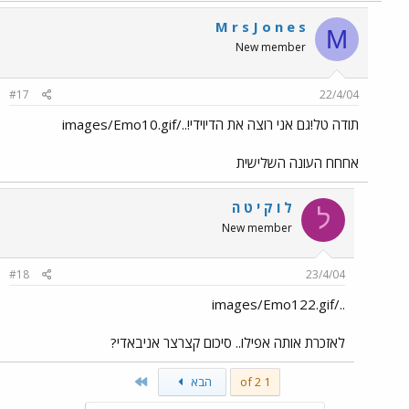
M r s J o n e s
M
New member
#17
22/4/04
תודה טל!גם אני רוצה את הדיוידי!../images/Emo10.gif
אחחח העונה השלישית
ל ו ק י ט ה
ל
New member
#18
23/4/04
../images/Emo122.gif
לאזכרת אותה אפילו.. סיכום קצרצר אניבאדי?
Last
1 of 2
הבא