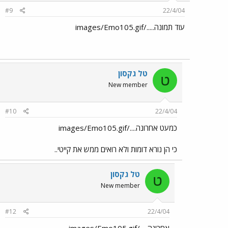
#9
22/4/04
עוד תמונה...../images/Emo105.gif
טל גקסון
ט
New member
#10
22/4/04
כמעט אחרונה..../images/Emo105.gif
כי הן נורא דומות ולא רואים ממש את קייטי..
טל גקסון
ט
New member
#12
22/4/04