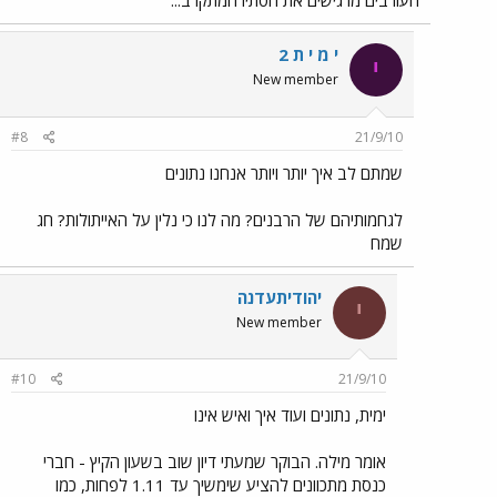
העורבים מרגישים את הסתיו המתקרב...
י מ י ת 2
י
New member
#8
21/9/10
שמתם לב איך יותר ויותר אנחנו נתונים
לגחמותיהם של הרבנים? מה לנו כי נלין על האייתולות? חג
שמח
יהודיתעדנה
י
New member
#10
21/9/10
ימית, נתונים ועוד איך ואיש אינו
אומר מילה. הבוקר שמעתי דיון שוב בשעון הקיץ - חברי
כנסת מתכוונים להציע שימשיך עד 1.11 לפחות, כמו