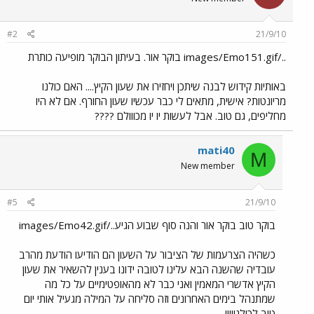
#2
21/9/10
../images/Emo151.gif בוקר אור. בעיתון הבוקר מופיעה כותרת
באותיות קידוש לבנה שיתכן ויחזירו את שעון הקיץ.... האם כולנו
מריונטות? אישית, מתאים לי כבר עכשיו שעון החורף. אם לא היו
מחליפים, גם טוב. אבל לעשות יו יו מכווולם ????
mati40
M
New member
#5
21/9/10
בוקר טוב בוקר אור והנה סוף שבוע הגיע../images/Emo42.gif
כשהיה הצרעמות של הציבור על השעון הם הודיעו הודעת מהרב
עובדיה שהשנה הבא עלינו לטובה ידונו בענין להשאיר את שעון
הקיץ אדשרי המאמין ואני כבר לא מהאופטימיים על כל מה
שמתנהל בימים האחרונים וזה סליחה על המילה מגעיל אותי יום
טוב לכולנווווו