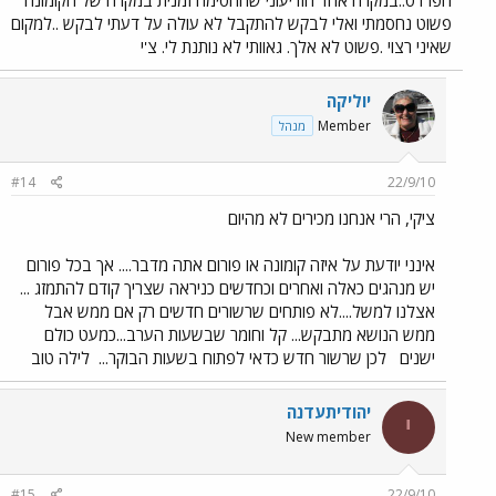
פשוט נחסמתי ואלי לבקש להתקבל לא עולה על דעתי לבקש ..למקום
שאיני רצוי .פשוט לא אלך. גאוותי לא נותנת לי. צ'י
יוליקה
Member
מנהל
#14
22/9/10
ציקי, הרי אנחנו מכירים לא מהיום
אינני יודעת על איזה קומונה או פורום אתה מדבר.... אך בכל פורום
יש מנהגים כאלה ואחרים וכחדשים כניראה שצריך קודם להתמזג ...
אצלנו למשל....לא פותחים שרשורים חדשים רק אם ממש אבל
ממש הנושא מתבקש... קל וחומר שבשעות הערב...כמעט כולם
ישנים
לכן שרשור חדש כדאי לפתוח בשעות הבוקר...
לילה טוב
יהודיתעדנה
י
New member
#15
22/9/10