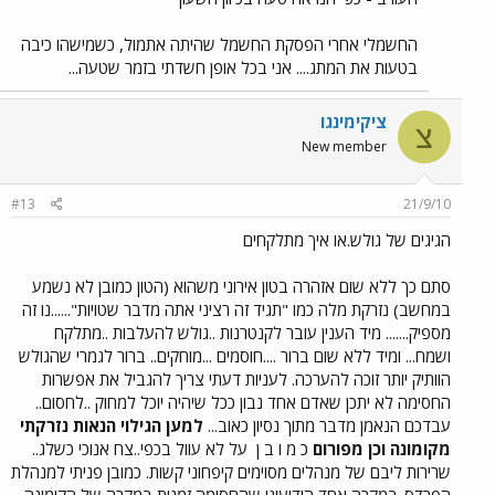
החשמלי אחרי הפסקת החשמל שהיתה אתמול, כשמישהו כיבה
בטעות את המתג.... אני בכל אופן חשדתי בזמר שטעה...
ציקימינגו
צ
New member
#13
21/9/10
הגיגים של גולש.או איך מתלקחים
סתם כך ללא שום אזהרה בטון אירוני משהוא (הטון כמובן לא נשמע
במחשב) נזרקת מלה כמו "תגיד זה רציני אתה מדבר שטויות"......נו זה
מספיק....... מיד הענין עובר לקנטרנות ..גולש להעלבות ..מתלקח
ושמח... ומיד ללא שום ברור ....חוסמים ...מוחקים.. ברור לגמרי שהגולש
הוותיק יותר זוכה להערכה. לעניות דעתי צריך להגביל את אפשרות
החסימה לא יתכן שאדם אחד נבון ככל שיהיה יוכל למחוק ..לחסום..
עבדכם הנאמן מדבר מתוך נסיון כאוב...
למען הגילוי הנאות נזרקתי
מקומונה וכן מפורום
כ מ ו ב ן
על לא עוול בכפי..צח אנוכי כשלג..
שרירות ליבם של מנהלים מסוימים קיפחוני קשות. כמובן פניתי למנהלת
הפרדס..במקרה אחד הודיעוני שהחסימה זמנית במקרה של הקומונה