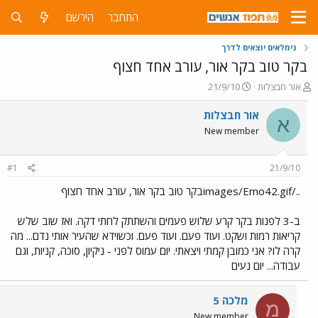
התחבר
הירשם
גימלאים יוצאים לדרך
בקר טוב בקר אור, עורב אחד חצוף
פ
פ
אור חבצלות
21/9/10
ו
ו
ת
ר
אור חבצלות
א
ח
ס
New member
ה
ם
נ
ב
ו
ת
#1
21/9/10
ש
א
א
ר
../images/Emo42.gifבקר טוב בקר אור, עורב אחד חצוף
י
ך
ב-3 לפנות בקר קרע שלוש פעמים והשתתק לחתי דקה. ואז שוב שלש
קריאות רמות ושקט. ועוד פעם. ועוד פעם. וכשוידא שהעיר אותי נדם... מה
קרה לו? אני כמובן קמתי ויצאתי. יום עמוס לפני - ניקיון, סוכה, קניות, וגם
עבודה... יום נעים
מלכה 5
מ
New member