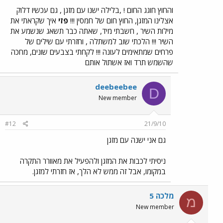
והחוץ חוגג החום ! ,בלילה ישנו עם מזגן , גם עכשיו דלוק
אצלינו המזגן, החוץ חום של חמסין !!!
פזי
איך שקראתי את
מילות השיר , חשבתי מיד, שאתה כבר תשאג שנשמע את
השיר !!! הלכתי שוב למשתלה , וחזרתי עם שילים של
פרחים שמתאימים לעונה !!! לקחתי בצבעים שונים, מחכה
שהשמש תרד ואז אשתול אותם
deebeebee
D
New member
#12
21/9/10
גם אני ישנה עם מזגן
ניסיתי לכבות את המזגן ולהפעיל את מאוורר התקרה
במקומו, אבל זה ממש לא הלך, אז חזרתי למזגן.
מלכה 5
מ
New member