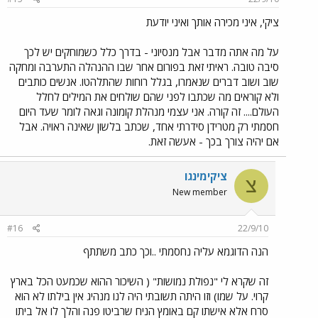
ציקי, איני מכירה אותך ואיני יודעת
על מה אתה מדבר אבל מנסיוני - בדרך כלל כשמוחקים יש לכך
סיבה טובה. ראיתי זאת בפורום אחר שבו ההנהלה התערבה ומחקה
שוב ושוב דברים שנאמרו, בגלל רוחות שהתלהטו. אנשים כותבים
ולא קוראים מה שכתבו לפני שהם שולחים את המילים לחלל
העולם.... זה קורה. אני עצמי מנהלת קומונה וגאה לומר שעד היום
חסמתי רק מטרידן סידרתי אחד, שכתב בלשון שאינה ראויה. אבל
אם יהיה צורך בכך - אעשה זאת.
ציקימינגו
צ
New member
#16
22/9/10
הנה הדוגמא עליה נחסמתי ..וכך כתב משתתף
זה שקרא לי "נפולת נמושות" ( השיכור ההוא שכמעט הכל בארץ
קרוי. על שמו) וזו היתה תשובתי היה לנו מנהיג אין בילתו לא הוא
סרח אלא אישתו קם באומץ הניח שרביטו פנה והלך לו אל ביתו