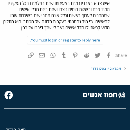
איש צבא באבריו רמ"ח בצעירותו שרת בפלמ"ח בכל תפקידיו
תמיד פרח ובששת הימים ניצח וישנם ביננו חדלי אישים
שממהרים לערוף ראשים וכלל אינם מתביישים בשיכרות אותו
להאשים. צ'י מיד נחסמתי בעקבות תלונה של הכותב. הוא התלונן
מדוע קראתי לו חדל אישים כאב לי שכך דיברו על רבין
You must log in or register to reply here.
פייסבוק
Twitter
Reddit
Pinterest
Tumblr
WhatsApp
דואר אלקטרוני
הוסף קישור
Share:
גימלאים יוצאים לדרך
האח הגדול