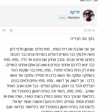
יוליקה
Member
מנהל
#7
21/9/10
בוקר טוב חברי'ה
איך אני אוהבת את ריח הסתיו... סתיו מלים: שמשון חלפי לחן:
משה וילנסקי כבר נושרים העלים בשדרות וגנים כבר רוכבות
במרום שירות עננים -וכוכב אחרון שם נחבא אל כליו ...סתיו...סתיו
כבר יצאו לדרכם אחרוני צפרים ונשאו הם אתם אחרוני השירים -
ופורט רק הרוח באלפי מיתריו ...סתיו...סתיו כבר שוקעת העיר
בשתיקה עמוקה עוד נושא בלבו מי תפילה עתיקה עוד נושא
בלבו - אך לשוא, אך לשוא ...סתיו...סתיו עיפים ולאים בגנים
הצללים והכל כה דומם, נעתקו המלים -כבר איננו אוהב האחד
שאהב ...סתיו...סתיו, ,השיר זכה בפרס ראשון בפסטיבל זמר
בינלאומי שנערך בעיר צופוט בפולין בשנת 1963, ושרה ואתו אז
הזמרת אסתר עופרים. היתה זו פעם ראשונה ששיר ישראלי
כלשהו זכה בפרס ראשון בפסטיבל זמר בינלאומי. כניראה שגם