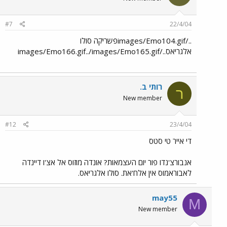
#7
22/4/04
../images/Emo104.gifפשריקה סולו
אלגריאס../images/Emo166.gif../images/Emo165.gif
רותי ב.
ר
New member
#12
23/4/04
די אייר טי סטס
אנבורצ'נדו פור יום העצמאות? אונדה מוזוס אל אצ'ו דיינדה
לאבוראמוס אין אלח'את. סולו אלגריאס.
may55
M
New member