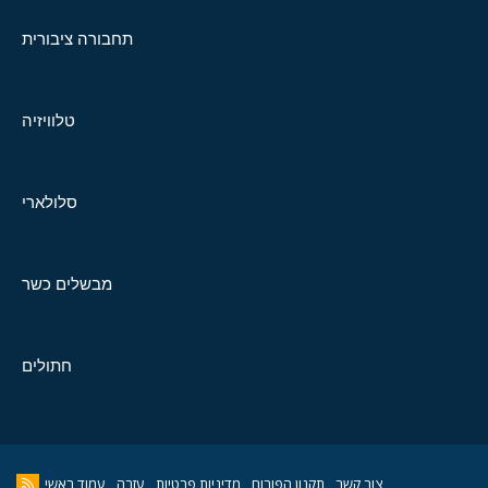
תחבורה ציבורית
טלוויזיה
סלולארי
מבשלים כשר
חתולים
צור קשר
תקנון הפורום
מדיניות פרטיות
עזרה
עמוד ראשי