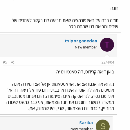
חונה
תודה רבה אל האינפורמציה שאת מביאה לנו בקשר לאתרים של
שירים ומביאה לנו שמחה בלב
tsiporganeden
T
New member
#5
22/4/04
בואן דיאה קרידוס, דה טאנטו וינו יה
מה וא אה אנבוראצ'אר, אוי אסטאמוס אן אל אצ'ו מיו דה אונה
אופיסינה אה לה אוטרה אינדו אי בביינדו וינו פור אל דיאה דה אל
אינדפנדנסיה, לגריאס קה אייגה סיימפרה. היום אנחנו מסתובבים
ממשרד למשרד וחוגגים את חג העצמאות, אני כבר כמעט שיכורה
מרוב יין, לכבוד יום העצמאות, שרק יהיו שמחות, אמן.
Sarika
S
New member