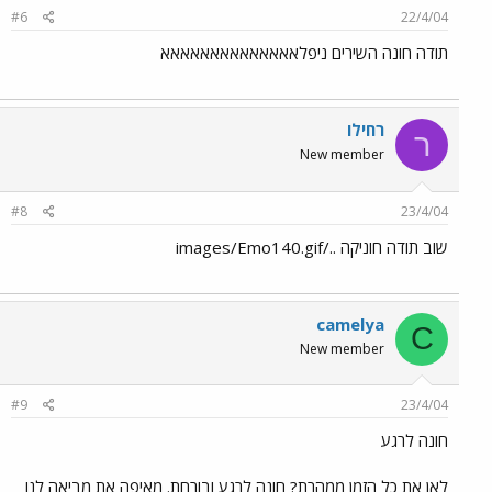
#6
22/4/04
תודה חונה השירים ניפלאאאאאאאאאאאאאא
רחילו
ר
New member
#8
23/4/04
שוב תודה חוניקה ../images/Emo140.gif
camelya
C
New member
#9
23/4/04
חונה לרגע
לאן את כל הזמן ממהרת? חונה לרגע ובורחת. מאיפה את מביאה לנו