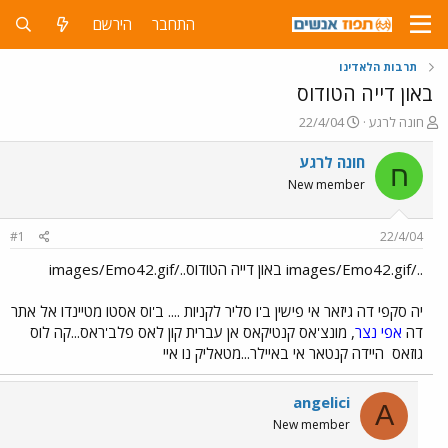
התחבר
הירשם
תרבות הלאדינו
באון דייה הטודוס
פ
פ
חונה לרגע
22/4/04
ו
ו
ת
ר
חונה לרגע
ח
ח
ס
New member
ה
ם
נ
ב
ו
ת
#1
22/4/04
ש
א
א
ר
../images/Emo42.gif באון דייה הטודוס../images/Emo42.gif
י
ך
יה סקפי דה גיזאר אי פישין ב'ו סליר לקניות .... ב'וס אסטו מטיינדו אל אתר
דה
אפי נצר
, מונצ'אס קנטיקאס אן עברית קון לאס פלב'ראס...קה לוס
גוזאס
היידה קנטאר אי באיילר...מטאליק נו איי
angelici
A
New member