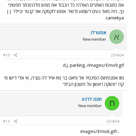
את כתובות האתרים האלה? כל הכבוד את ממש מלכה!כתר תמשיכי
כך, היה מאד נעים לשמוע ולשיר. אסטו לוקסקה אזר קנטר יביילר ||
camekya
אסטרלו
א
New member
#10
23/4/04
d.j. parking../images/Emo9.gif
מוז אסנטימוס הסינטיר אל פיאנו בר טויו אייר לה נוצ'ה, אי אלי דישו סי
קרו "משקה ראשון על חשבון הבית"
חונה לרגע
ח
New member
#13
23/4/04
../images/Emo6.gif