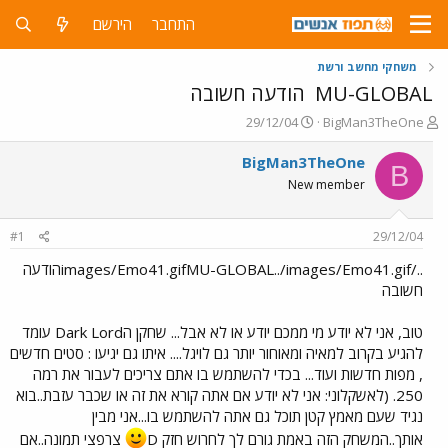
התחבר
הירשם
משחקי מחשב ורשת
MU-GLOBAL
הודעה חשובה
פ
פ
29/12/04
BigMan3TheOne
ו
ו
ת
ר
BigMan3TheOne
B
ח
ס
New member
ה
ם
נ
ב
ו
ת
#1
29/12/04
ש
א
א
ר
../images/Emo41.gifMU-GLOBAL../images/Emo41.gifהודעה
י
חשובה
ך
טוב, אני לא יודע מי ממכם יודע או לא אבל... שחקן הDark Lord עומד
להגיע בקרוב למאיה ומאוחור יותר גם לויגל.... איתו גם יגיעו : סטים חדשים
, מפות חדשות ועוד... בכדי להשתמש בו אתם צריכים לעבור את רמה
250. (לאשקלוני: אני לא יודע אם אתה קורא את זה או שכבר עזבת..בוא
נגיד שעם מאמץ קטן תוכל גם אתה להשתמש בו...אני מבין
אותך..המשחק הזה באמת גורם לך לחרוש חזק D
צרפצי תמונה..אם