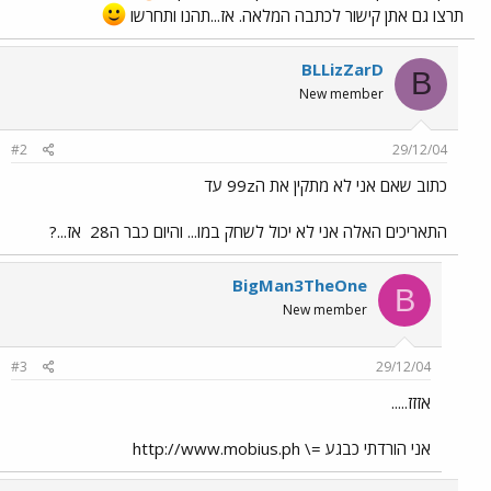
תרצו גם אתן קישור לכתבה המלאה. אז...תהנו ותחרשו
BLLizZarD
B
New member
#2
29/12/04
כתוב שאם אני לא מתקין את ה99z עד
התאריכים האלה אני לא יכול לשחק במו... והיום כבר ה28
אז...?
BigMan3TheOne
B
New member
#3
29/12/04
אזזז.....
אני הורדתי כבגע =\ http://www.mobius.ph