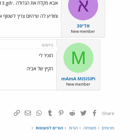
א
אבא מקלח את הגדולה ../images/Emo13.gif
ומודיע לה ש"היום צריך לשטוף א
אדי30
New member
6/9/10
M
הזכיר לי
הקיץ של אביה
mAmA MiSiSiPi
New member
פייסבוק
Twitter
Reddit
Pinterest
Tumblr
WhatsApp
דואר אלקטרונ
הוסף קי
Share:
פורומים
משפחה
הורות
הורים לפעוטות