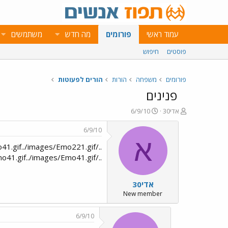
עמוד ראשי
פורומים
מה חדש
משתמשים
פוסטים
חיפוש
פורומים
משפחה
הורות
הורים לפעוטות
פנינים
פ
פ
אדי30
6/9/10
ו
ו
ת
ר
6/9/10
ח
ס
א
ה
ם
נ
ב
../images/Emo13.gif../images/Emo221.gif../images/Emo41.gif../images/Emo41.gif
ו
ת
ש
א
אדי30
א
ר
י
New member
ך
6/9/10