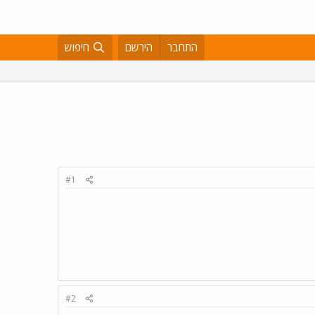
התחבר
הירשם
חיפוש
#1
#2