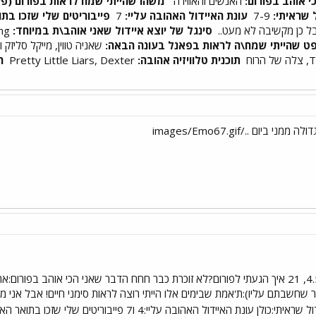
 אוהב בפורום:
האנשים והאווירה
משהו שהייתי שמח לראות בפורום (פינ
ל שראיתי:
7-9
עונת האיידול האהובה עליי:
7
פייבוריטים שלי שזכו בתו
ל כן מקשיבה לא מעט..
סינגל של יוצא איידול שאני אוהב\ת במיוחד:
ט שהייתי שמח\ה לראות בפאנל בעונה הבאה:
שאניה טווין, מייקל סליזק ו
תוכנית טלוויזיה אהובה:
Pretty Little Liars, Dexter
ה
חר שחשבתם עליו):ת'אמת שבימים אלו הייתי רוצה לראות סימני חיים! אבל אנ
עונת האיידול האהובה עליי:4 ו7 פייבוריטים שלי שזכו בתואר האיידול:קלי, קארי וקוק (וגם לי אבל הוא לא מעניין