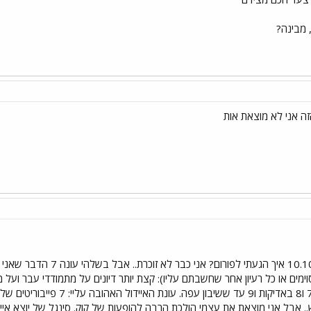
, מבינה?
זה אני לא מוצאת אות
שם: דנה גיל+תאריך לידה: 20,
וימים או כל רעיון אחר שחשבתם עליו): קצת יותר דיונים על מתמודדי עבר ועל
עונות איידול שראיתי: 6 חצי עין, 
. אבל אני מוצאת את עצמי הולכת הרבה להופעות של קוק. סינגל של יוצא איידו