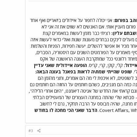
הב בפורום:
אני יכולה לחפור על איידולים ביזאריים ואף אחד
ורום מעניין אותי. אם האנשים לא שווים את זה אני לא
שבתם עליו):
רציתי כבר מזמן לעשות במאמרים קצת
מעלים לינקים נבחרים מעונות שונות ואולי כדאי לעשות איזה
 אחר מכיר אז אפשר להשלים. יעשה חפירות, הפניות והשלמות
יף מאמרים על הפורמטים השונים עם היסטוריה, הסברים,
במיוחד רלוונטי ככל שמתקרבת העונה הראשונה של אקס
יידול:
קלי, קוקי, קרי, קריס.
הופעה איידולית שאני עדיין
שופט שהייתי שמח\ה לראות בפאנל בעונה הבאה:
 לשופטים, לא איכפת לי מה הם אומרים, וחצי מהזמן הם
שנה כמה הם מגניבים, כשהם חותמים על החוזה הם חותמים גם
וגם קראתי את החדש של אניטה דיאמנט, "היום אחרי הלילה",
י - סבתא שלי שהתה במחנה העצורים של המעפילים הבלתי
תו מחנה, שהיה מבוסס על הרבה תחקיר, גרם לי לחשוב
הדבר שאני הכי מחכה לו בחודש
#3