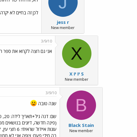
J
לכן זה בחיים לא יקרה
jess r
New member
3/9/10
X
אני גם רוצה לקרוא את ספר ה
X יו יו S
New member
3/9/10
B
שנה טובה
(פינה חדשה, דיונים בנושאים מס
Black Stain
New member
בה מידי פעם: צופה אני לא ממש.