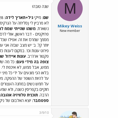
M
שנה טובה!
שם:
מייקי
גיל+תאריך לידה:
28, 2.12
לא מרביץ לי (סליחה על הנרקיסיס
Mikey Weiss
נשארת.
משהו שהייתי שמח לרא
New member
פרויקטים - דבר ראשון, אולי לרכ
מסמך שמרכז את זה. אפילו שכל א
יותר קל. ב' יש מצב שבזה אני 
פירוט עונות וכו'. במקום לענו
פקטור ארה"ב.
עונות איידול שר
צופה בה מידי פעם:
כל מה שקו
ממש, אבל ממש, לא איכפת לי. בש
בלאו הכי מונעים על ידי כל מינ
על להיות השופר של ההפקה. מיו
על חמש נשים במחנה העצורים ש
חוקיים בקפריסין כשנה, ולא שמ
הרבה.
תוכנית טלוויזיה אהובה:
ספטמבר:
יוצא האלבום של ניקיפ
3/9/10