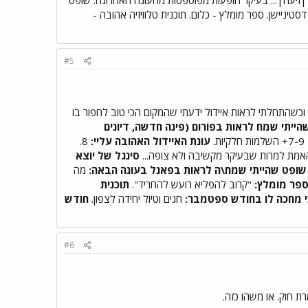
מלא |זיעה|... בעיקר הופעות מפוספסות מהעונה האחרונה. שופט
דסטיניישן. ספר מומלץ - כלום. תוכנית טלוויזיה אהובה -
#5
וכשהתחלתי לראות איידול ידעתי שהמקום הכי טוב לחפור בו
ייתי שמח לראות בפורום (פינה חדשה, דיונים
7-9+ השלמות חלקיות.
עונת האיידול האהובה עליי:
8.
מת למרות שבעיקר מקשיבה ולא צופה...
סינגל של יוצא
שופט שהייתי שמח\ה לראות בפאנל בעונה הבאה:
מה
פר מומלץ:
"קרוב להפליא רועש להחריד".
תוכנית
י מחכה לו בחודש ספטמבר:
חגים וטיול יחידה לצפון.
חודש
#6
ת חוק. או משהו כזה.