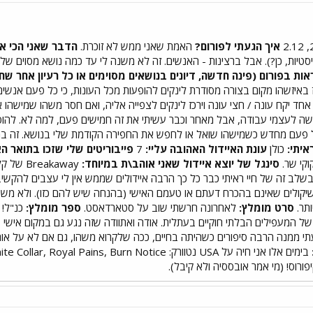
איך הגעתי לפורום?
האמת שאני ממש לא זוכרת.
הדבר שאני הכי או
טיות, כן?). אבל ברצינות - האנשים. זה לא משנה לי עד כמה נושא מסוים של פ
ות בפורום (פינה חדשה, דיונים בנושאים מסוימים או כל רעיון אחר שח
ז באיזשהו מקום בצורה מסודרת לינקים להופעות מכל העונות, כי כל פעם אנשים 
חד יקח עונה / חצי עונה וירכז לינקים לצפייה אליה, ואם חסר משהו שמישהו
עושה לעצמי עבודה, אבל מאחר וכבר עשיתי את זה חמישים פעם, למה לא. להוס
ת כל פעם מחדש כשמישהו שואל או לחפש את החפירה הקודמת שלי בנושא. זה 
איתי:
כולן
עונת האיידול האהובה עליי:
7
פייבוריטים שלי שזכו בתואר הא
קי שר.
סינגל של יוצא איידול שאני אוהב\ת במיוחד:
Breakaway של קלי.
לב זה של חיי ראיתי כבר כל כך הרבה איידולים שממש אין לי עצבים להקשיב
י שיקולים שאינם בהכרח דעתם או טעמם האישי (בהנחה שיש להם כזו). ולא מ
תר.
סרט מומלץ:
לאחרונה חרשתי שוב על סטארדאסט.
ספר מומלץ:
כנ"ל! 
ל המעפילים הבלתי חוקיים בעתלית. אודה ואתוודה שזה נגע גם במקום איש
עתי ממנה הרבה סיפורים כשהיתה בחיים, ככה שלקרוא משהו, גם אם לא על או
בימים אלו אני חיה על USA נטוורק: Covert Affairs, White Collar, Royal Pains, Burn Notice.
ורוס! (מי אמר אובססיה ולא קיבל).