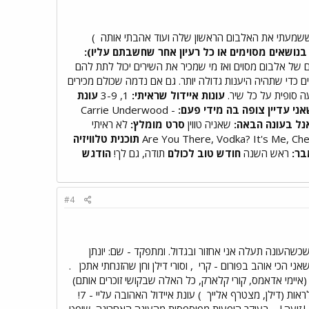
 ששמעתי את האלבום הראשון שלה ועוד אהבתי אותה
)
בנושאים מסוימים או כל רעיון אחר שחשבתם עליו):
 של אלבום מסוים ואז מי שמכיר את השירים יכול לתת להם
ים כדי שתהיה היענות גדולה יותר. גם אם נדמה שכולם מכירים
ה סופית על כל שיר.
עונות איידול שראיתי:
1, 3-9
עונת
ני עדיין צופה בה מידי פעם:
Carrie Underwood -
נל בעונה הבאה:
שאניה טווין
סרט מומלץ:
לא ראיתי
תוכנית טלוויזיה
בר:
ראש השנה
חודש טוב לכולם
תודה, גם לך!
הודגש
#4
כשהעונה תעלה אני אחזור ובגדול. ומתפקד - שם: יונתן
, וסורי דילן וחן שהזנחתי אתכן
.
ת (איימי אדאמס, קורי קלארק, כל האלה שבקושי זוכרים אותם)
) עונת איידול האהובה עליי - 7!