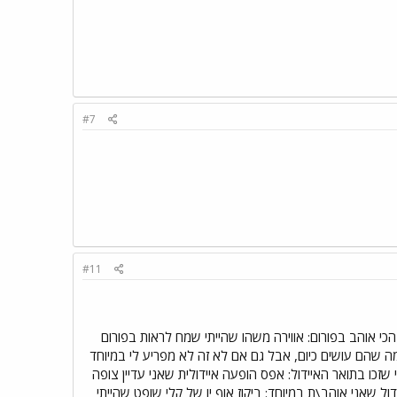
#7
#11
 10.10 איך הגעתי לפורום? אני כבר לא זוכרת.. אבל בשלהי עונה 7 הדבר שאני הכי אוהב בפורום: אווירה משהו שהייתי שמח לראות בפורום
 מה שהם עושים כיום, אבל גם אם לא זה לא מפריע לי במיוחד
7 ו8 באדיקות ו9 עד ששיבון עפה. עונת האיידול האהובה עליי: 7 פייבוריטים שלי שזכו בתואר האיידול: אפס הופעה איידולית שאני עדיין צופה
ל שאני אוהב\ת במיוחד: ביקוז אוף יו של קלי שופט שהייתי