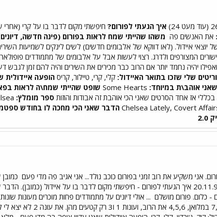
איך הגעתי לפורום?
חיפשתי מקום לדבר בו על קרי (אחרי
את האנשים פה
משהו שהייתי שמח לראות בפורום (פינה חדשה, דיונים 
יוצאי איידול. (לאו דווקא של אלבומים חדשים) לשים לינקים לשמיעות השירים
לקישורים המצורפים ולדרג. רצוי לעשות אבל על אלבומים של מתמודדים פופולאר
ילו יהיה נחמד יותר אם הרוב כבר מכירים את השירים והיה להם זמן לגבש דע
ריטים שלי שזכו בתואר האיידול:
קלי, קרי, טיילור, קריס
הופעה איידולית שא
שאני אוהב\ת במיוחד:
Some Hearts
שופט שהייתי שמח\ה לראות בפא
כללי אז אחד הסרטים שאני הכי אוהבת זה אבודות והוזות
ספר מומלץ:
Are You There, Vodka? It's Me, Chelsea
הדבר שאני הכי מחכה לו בחודש ספטמ
2.
ם. אני משקיע את רוב זמני בפורום כוכב נולד... אני אגיב פה מדי פעם
כמובן ש
 - כלום. פורום מושלם
... אולי דיונים על מתמודדים פחות מוכרים מעונות שונו