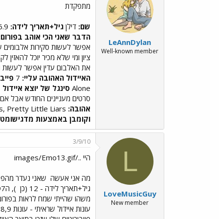
מתפקדת
שם:
דילן
גיל+תאריך לידה:
26.9 (עוד מעט 24)
הדבר שאני הכי אוהב בפורום:
LeAnnDylan
אפשר לעשות סקירות אלבומים של 
Well-known member
ציון ומי שלא מכיר יוכל להאזין 
את האלבום עדין אפשר לעשות ואפ
האיידול האהובה עליי:
7
פייבו
Alone
סינגל של יוצא איידול 
סרטים מעניינים החודש אבל אם ב
אהובה:
Chelsea Lately, Covert Affairs, Pretty Little Liars
וקומבן באמצעות מדגישומטיק 0
3/9/10
L
היי ../images/Emo13.gif
מה אני אעשה
שאני נעדר מהפורו
גיל+תאריך לידה - 12 (כן
), ה20.11.97 איך הגעתי לפורום - חיפשתי מקום לדבר בו על איידול (כמובן). הדבר שאני הכי אוהב בפורום - קרי
LoveMusicGuy
משהו שהייתי שמח לראות בפורום
New member
עונות איידול שראיתי - עונות 7,8,9 במלואן, 4,5,6 את הרוב, ועונות 1 ו3 רק קטעים מהן. את עונה 2 לא יצא לי לראות (דילן, מצטרף אלייך