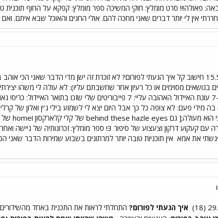
 פאולה!!! סרט מומלץ: חוקי המשיכה ספר מומלץ: קפקא על החוף תוכנית טלווי
י אין לי יותר דברים שאני מחכה להם. אולי החגים והאוכל שבא איתם. ואם א
ם בנושאים מסוימים או כל רעיון אחר שחשבתם עליו): לא עולה לי משהו יצירתי
 בה מידי פעם: לא צופה כל כך אבל היום יצא לי לשמוע בילי ג'ין ואלון של קרל
הסינגל הלא 
פאנל איידולטרי! סרט מומלץ: נערה עם קעקוע דרקון וצעצוע של סיפ
 פגשתי את אמא
אין תוכניות טובה יותר למרתונים בשבוע שמירות הדבר שאני ה
איך הגעתי לפורום?
התחלתי לראות את התכנית באחד מהשידורים הח