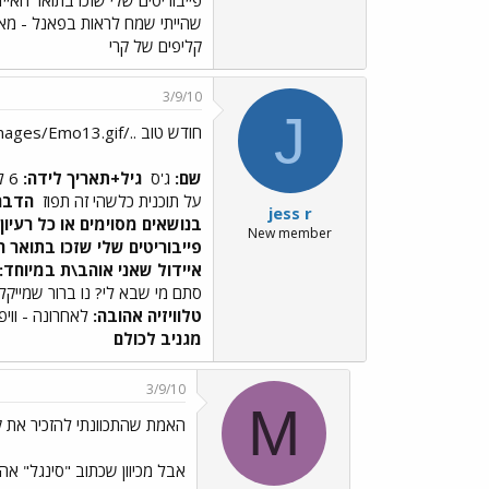
פייבוריטים שלי שזכו בתואר האיי
שהייתי שמח לראות בפאנל - מאדונה,
קליפים של קרי
3/9/10
J
חודש טוב ../images/Emo13.gif
שם:
ג'ס
גיל+תאריך לידה:
6 לנובמבר 90 כלומר 19.
על תוכנית כלשהי זה תפוז
הדבר 
jess r
בנושאים מסוימים או כל רעיו
New member
פייבוריטים שלי שזכו בתואר ה
איידול שאני אוהב\ת במיוחד:
סתם מי שבא לי? נו ברור שמייקל
טלוויזיה אהובה:
לאחרונה - ווי
מגניב לכולם
3/9/10
M
האמת שהתכוונתי להזכיר את ק
אבל מכיוון שכתוב "סינגל" אהו