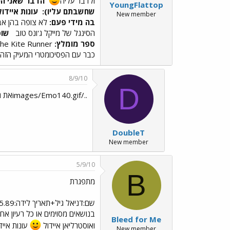
ולדבר עליה
הדבר שאני הכי
YoungFlattop
שחשבתם עליו):
עונות איידו
New member
בה מידי פעם:
לא צופה בהן אב
הסינגל של מייקל ג'ונס טוב
שופ
ספר מומלץ:
The Kite Runner, צלה של הרוח
כבר עם הפסיכומטרי המעיק הזה
8/9/10
D
../images/Emo140.gifאת גדולה ממני ביום ../images/Emo67.gif
DoubleT
New member
5/9/10
B
מתפגרת
שם:דניאל גיל+תאריך לידה:4.5.89, 21 איך הגעתי לפורום?לא זוכרת כבר חחח הדבר שאני הכי אוהב בפורום:אתכם
בנושאים מסוימים או כל רעיון א
Bleed for Me
ואוסטרליאן איידול
עונות איידול שראיתי:כולן 
New member