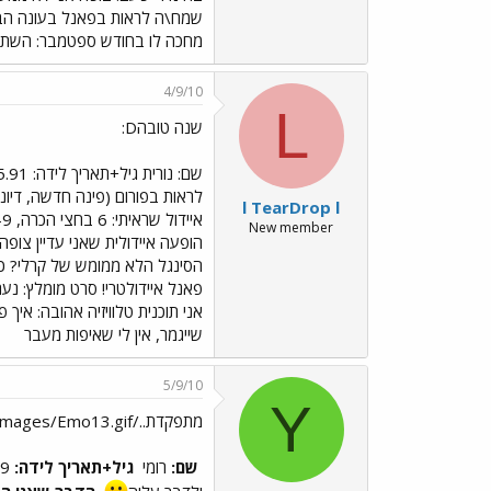
שמח\ה לראות בפאנל בעונה הבאה:
מחכה לו בחודש ספטמבר: השתחררת
4/9/10
L
שנה טובהD:
שם: נורית גיל+תאריך לידה: 15.5.91 חישוב קל איך הגעתי לפורום? לא זוכרת זה ישן מדי הדבר שאני הכי אוהב בפורום: האווירה וירידות על מתמודדים
לראות בפורום (פינה חדשה, דיוני
l TearDrop l
New member
הופעה איידולית שאני עדיין צופה
אני תוכנית טלוויזיה אהובה: איך
שייגמר, אין לי שאיפות מעבר
5/9/10
Y
מתפקדת../images/Emo13.gif
שם:
רומי
גיל+תאריך לידה:
29.9 (18)