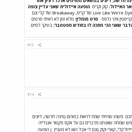
ה חדשה, דיונים בנושאים מסוימים או כל רעיון אחר
אר האיידול:
קוק וקריס
הופעה איידולית שאני עדיין צופה
Live Like We're Dying של קריס, Breakaway של קלי וגם
קריסטין וויט' גלסס
סרט מומלץ:
מלא זמן לא ראיתי סרטים
דבר שאני הכי מחכה לו בחודש ספטמבר:
בעיקר לסיים
#15
#14
משהו שהייתי שמח לראות בפורום (פינה חדשה, דיונים
י ממש שמחה שאנחנו מדברים גם על אקס פקטור אנגלייה
) הופעה