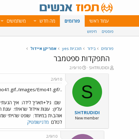
עמוד ראשי
פורומים
מה חדש
משתמשים
פוסטים
חיפוש
פורומים
בידור
תוכניות yes
אמריקן איידול
התפקדות ספטמבר
פ
פ
2/9/10
SHTRUDIDI
ו
ו
ת
ר
2/9/10
ח
ס
S
../images/Emo41.gif../images/Emo41.gifהתפקדות ספטמבר../images/Emo41.gif../images/Emo41.gif
ה
ם
נ
ב
ו
ת
שם:
גיל+תאריך לידה:
איך הגעתי 
ש
א
עליו):
עונות איידול שראיתי:
עונת הא
SHTRUDIDI
א
ר
אוהב\ת במיוחד:
שופט שהייתי שמח
י
New member
לכולם
מדגישומטיק
ך
2/9/10