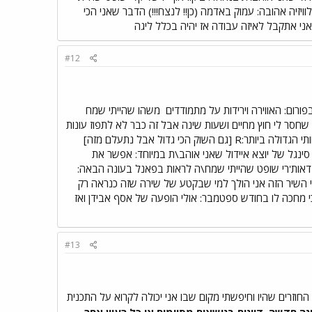
זיה אהובה: עמוק באדמה (כן!! לנצח!!!) הדבר שאני הכי
ני אתקבל לאיזה עבודה אז יהיה בכלל ליגה
#12
משהו שהייתי שמח
 שחסר לי חוץ מחיים ושעות שינה אבל זה כבר לא לתפוז עונות
איידול שראיתי: 6 בחצי הכרה, 7-9 עונת האיידול האהובה עליי: 7 פייבוריטים שלי שזכו בתואר האיידול: כריס! גאוותי הגדולה ביותר:R [גם השוק הכי גדול אבל נתעלם מזה]
י סינגל של יוצא איידול שאני אוהב\ת במיוחד: אפשר את
ממומש של קרלי? כי הוא מעולה;[ גם behind these hazle eyes של קלי קלארקסון וhome של דאות'רי שופט שהייתי שמח\ה לראות בפאנל בעונה הבאה:
ור 3! ספר מומלץ: זכרונותיה של גיישה ואחרי השיר הזה אני הולך למי שבקטע של שירה שזה כנראה רק
כי מחכה לו בחודש ספטמבר: אולי הופעה של אסף אבידן ואז
#13
וזרים שהיו וחיפשתי מקום שבו אני יכולה לקרוא על התכנית