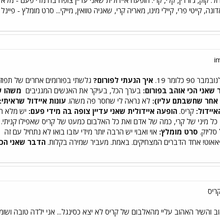
דול: קוק, ג'ורדין, קלי, קרי. הופעה איידולית שאני עדיין צופה בה מדי פעם - 
 קייטי פרי, קיילי מינו, מאריה קרי, שאניה טוואין, מייקי... סרט מומלץ - פיינל 
איך הגעתי לפורום?
גלשתי בפורומים אחרים של תפוז 
שאני הכי אוהב בפורום:
בערך הכל, בעיקר את האנשים המגניבים
משהו שה
ן אחר שחשבתם עליו):
לא נראה לי שחסר פה משהו.
עונות איידול שראיתי:
איידול:
קריס.
הופעה איידולית שאני עדיין צופה בה מידי פעם:
יש מלא הא
כל מיני של קרי, כמה של אדם ואת כל האלבום כמעט של קריס שאפילו קניתי.
 סליזק.
סרט מומלץ:
אוי ואבוי יש הרבה יותר מידי עזבו בואו לא נתחיל עם זה
ס
פאאוט! אחד הדברים המצחיקים. באמת. מעביר שמירה בקלות.
הדבר שאני הכ
ריס
ב והשיר האהוב עליי מהאלבום של קריס לא יצא כסינגל... אני ילדה טובה ושומר