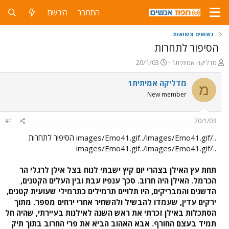
התחבר
הירשם
נשואים ונשואות
הסיפור לתחרות
פ
פ
מדליקה אמיתית1
20/1/03
ו
ו
ת
ר
מדליקה אמיתית1
מ
ח
ס
New member
ה
ם
נ
ב
ו
ת
#1
20/1/03
ש
א
א
ר
../images/Emo41.gif../images/Emo41.gif הסיפור לתחרות
י
../images/Emo41.gif../images/Emo41.gif
ך
תחת עץ האילן
בצהרי יום קיץ ישבתי לנוח בצל אילן לרגלי הר
הכרמל. האילן היה חרוב. סכך ענפיו עבת ובין העלים הקטנים,
הדשנים והמבריקים, היו תלויים תרמילים כתרמילי שעועית קטנים,
ירקים עדין, שעמדו להבשיל ולהשחיר אחרי ירחים מספר. מתוך
הסתכלות באילן זכרתי את ראש השנה לאילנות בעיירתי, שהיה חל
תמיד בעצם החורף. אבא האהוב הביא את פרי החרוב בתוך תיק