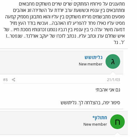
מתענגים על פירותיו המתוקים שרים שירים משחקים מחבואים
ומתחבאים בין ענפיו וכששעת ערב יורדת על השדירה זוג אוהבים
פוסעים מתבשמים מריחו משחקים בין עליו והוא מתבונן מסמיק קמעה
מסיט עליו כאילו פחד להפריע לזו האהבה... ועכשיו בודד העץ מזיל
דמעה משיר עלה כי בין ענפיו בין רגביו נטמנו זכרונותיו מסכת חייו .. של
איש שחלם ערג וכתב עליו.. נכתב לזכרו של יעקב אורלנד.. שנפטר...ז
´ל.. גל
גליתושש
ג
New member
#8
21/1/03
גם אני אהבתי
סיפור יפה, בהצלחה לך. גליתושש
חתולון*
ח
New member