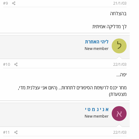
#9
21/1/03
בהצלחה
לך מדליקה אמיתית
ליהי האחרת
ל
New member
#10
22/1/03
יפה....
מחר יכנס לרשימת הסיפורים לתחרות... (היום אני עצלנית מדי,
מצטערת)
א נ י ג מ ט י
א
New member
#11
22/1/03