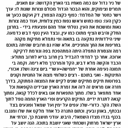
של ניר גדול עם כמה מאחיו בני הארץ הקדושה: עם תאנים,
תמרים וצימוקים, והוא הבכור הגדול מכולם וצורות שונות לו: ערך
וישר כחטר של המלמד: כפוף כקצה הצפורן, דק ועקום ככעך או
כקרן העז: גופו כחוש וראשו נפוח כמין צלוחית, ועוד כמה צורות
נאות ומושכות את העין. נטלתי אחד מהם ופצעתיו בידי - בחרצן
החלק והיבש הציף מתוכו כמו עין, ובצד העין נטף דבש כדמעה.
שיני הילדותית נתקעה בו בתאוה ופי נתמלא מתיקות מקהה
בחריפות את החך והחניכיים. אלא שהיו גם חרובים שהיתה בתוכם
רמה והנסורת התפלה היתה המתהפכת בפה וגורמת לרקיקה
ארוכה. אחר כך למדתי להבדיל בין חרוב בריא לחרוב מתולע:
הכבד והקשה מלא דבש, הקל והמרכרך מלא רימה. וקמה בי
תמונה נעימה אחרת של "חמישה=עשר" ביום צינה ושלג אכזרי,
התינוקות - ואני בתוכם - רצים כשלוחי מצוה אל החנויות וקונים
בפרוטות תיקים מתיקים שונים לקיים את המצווה המתוקה, בדרך
חזרה אנו מראים זה לזה את זמרת הארץ שבידינו הקופאות וכל
אחד מתפאר בשלו. מתוך התפארות אנו באים לכלל קנאה, ומתוך
קנאה לתגרת ידיים. התיקים הקרעים ופרי הארץ החמה נופל לתוך
השלג הקר. כדורי-שלג עפים על ימין ועל שמאל ופוגעים בצד
ובכתף, באוזן ובעין. וכתום התגרה כל אחד מלקט את שלו ומנגבו
בכנף בגדו מצדו השמאלי, היבש. עודני חושבת כך, זכרתי את
ארץ ישראל מרחוק ושכחתי שאני יושבת בתוכה. הנה יושב על