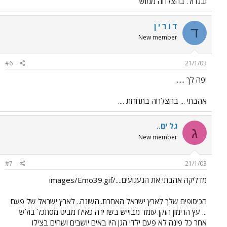
ובגדול. בהצלחה ממוש
ד ו ר י ן
ד
New member
#6
21/1/03
יפה לך ......
אהבתי ... בהצלחה בתחרות ....
גל ים..
ג
New member
#7
21/1/03
מדליקה אהבתי את הגעגועים..../images/Emo39.gif
הכיסופים שלך לארץ ישראל האחרת..השונה.. לארץ ישראל של פעם
... עץ הרימון הזקן עומד מבוייש בשדירה כאילו מביט מסתכל בולש
אחר כל פינה לא פעם ילדי הגן היו באים יושבים ושחים בצילו