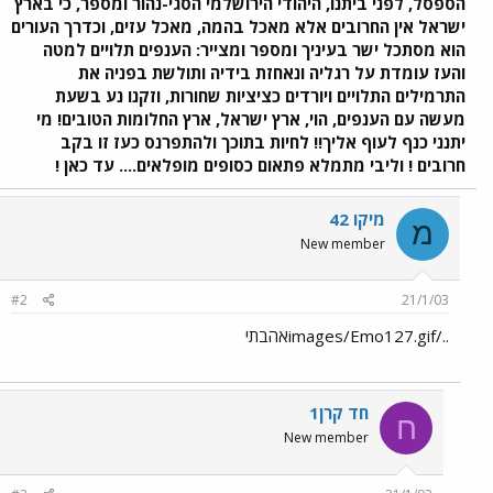
הספסל, לפני ביתנו, היהודי הירושלמי הסגי-נהור ומספר, כי בארץ
ישראל אין החרובים אלא מאכל בהמה, מאכל עזים, וכדרך העורים
הוא מסתכל ישר בעיניך ומספר ומצייר: הענפים תלויים למטה
והעז עומדת על רגליה ונאחזת בידיה ותולשת בפניה את
התרמילים התלויים ויורדים כציציות שחורות, וזקנו נע בשעת
מעשה עם הענפים, הוי, ארץ ישראל, ארץ החלומות הטובים! מי
יתנני כנף לעוף אליך!! לחיות בתוכך ולהתפרנס כעז זו בקב
חרובים ! וליבי מתמלא פתאום כסופים מופלאים.... עד כאן !
מיקו 42
מ
New member
#2
21/1/03
../images/Emo127.gifאהבתי
חד קרן1
ח
New member