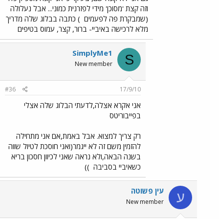
וזה קצת 'מסוכן' מידי לפזרנית כמוני... אבל נעלולה
(שמבקרת פה לפעמים
) כתבה בבלוג שלה מדריך
מלא לרכישה באיביי- ברור, קצר, עמוס בטיפים
SimplyMe1
S
New member
#36
17/9/10
אני אקרא אצלה,לדעתי הבלוג שלה אצלי
בפייבוריטס
רק צריך למצוא. אבל באמת,אם אני מתחילה
להזמין משם זה לא ייגמר(ואני חוסכת לטיול שווה
בשנה הבאה,ולא נראה שאני לכיוון חסכון בריא
כשאיביי בסביבה
))
עין פשוטה
ע
New member