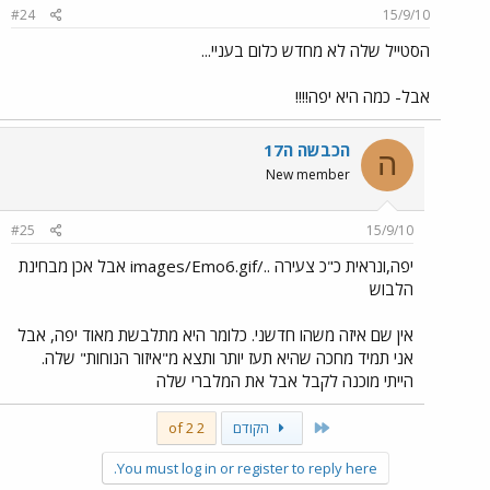
#24
15/9/10
הסטייל שלה לא מחדש כלום בעניי...
אבל- כמה היא יפה!!!!
הכבשה ה17
ה
New member
#25
15/9/10
יפה,ונראית כ"כ צעירה ../images/Emo6.gif אבל אכן מבחינת
הלבוש
אין שם איזה משהו חדשני. כלומר היא מתלבשת מאוד יפה, אבל
אני תמיד מחכה שהיא תעז יותר ותצא מ"איזור הנוחות" שלה.
הייתי מוכנה לקבל אבל את המלברי שלה
First
הקודם
2 of 2
You must log in or register to reply here.