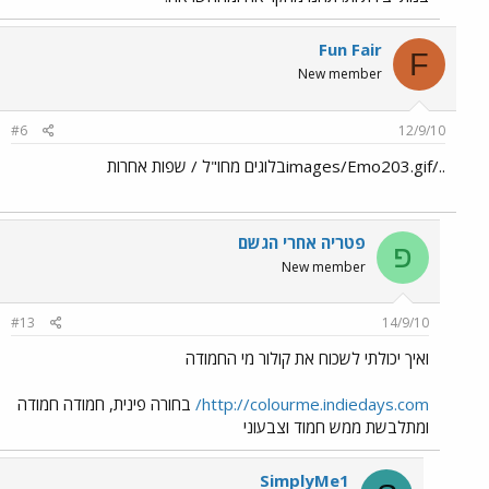
Fun Fair
F
New member
#6
12/9/10
../images/Emo203.gifבלוגים מחו"ל / שפות אחרות
פטריה אחרי הגשם
פ
New member
#13
14/9/10
ואיך יכולתי לשכוח את קולור מי החמודה
http://colourme.indiedays.com/
בחורה פינית, חמודה חמודה
ומתלבשת ממש חמוד וצבעוני
SimplyMe1