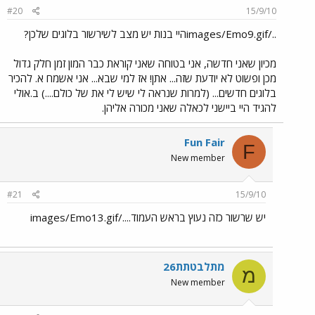
#20
15/9/10
../images/Emo9.gifהיי בנות יש מצב לשירשור בלוגים שלכן?
מכיון שאני חדשה, אני בטוחה שאני קוראת כבר המון זמן חלק גדול
מכן ופשוט לא יודעת שזה... אתן! אז למי שבא... אני אשמח א. להכיר
בלוגים חדשים... (למרות שנראה לי שיש לי את של כולם....) ב.אולי
להגיד היי ביישני לכאלה שאני מכורה אליהן.
Fun Fair
F
New member
#21
15/9/10
יש שרשור כזה נעוץ בראש העמוד..../images/Emo13.gif
מתלבטתת26
מ
New member