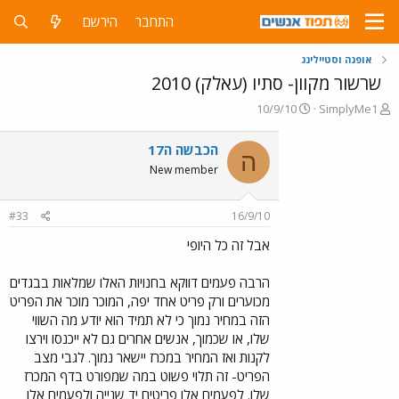
התחבר
הירשם
אופנה וסטיילינג
שרשור מקוון- סתיו (עאלק) 2010
פ
פ
10/9/10
SimplyMe1
ו
ו
ת
ר
הכבשה ה17
ה
ח
ס
New member
ה
ם
נ
ב
ו
ת
#33
16/9/10
ש
א
א
ר
אבל זה כל היופי
י
ך
הרבה פעמים דווקא בחנויות האלו שמלאות בבגדים
מכוערים ורק פריט אחד יפה, המוכר מוכר את הפריט
הזה במחיר נמוך כי לא תמיד הוא יודע מה השווי
שלו, או שכמוך, אנשים אחרים גם לא ייכנסו וירצו
לקנות ואז המחיר במכרז יישאר נמוך. לגבי מצב
הפריט- זה תלוי פשוט במה שמפורט בדף המכרז
שלו. לפעמים אלו פריטים יד שנייה ולפעמים אלו