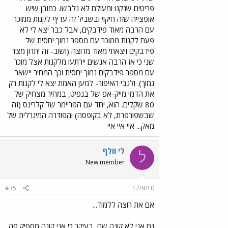
פריטים שנקנו ומעולם לא נלבשו. כמובן שיש
אופצייה שזה חיקוי ובשביל זה עדיף לקנות ממוכר
עם הרבה מאוד פידבקים, אבל כבר יצא לי לא
פעם לקנות ממוכר עם מספר נמוך יחסית של
פידבקים ויצאתי מאוד מרוצה (ושוב- זה יתרון מצד
שני כי אז הרבה אנשים יירתעו מלקנות אצל מוכר
עם מספר פידבקים נמוך יחסית וכך המחיר יישאר
נמוך). ולגבי האיפור- למען האמת יצא לי לקנות רק
את הדמי מייק-אפ של בנפיט, במחיר מצחיק של
80 שקלים. הוא, יחד עם הפריימר של קלרינס (זה
שבשפורפרת, לא בקופסה) והפודרה המינרלית של
מאק... איי איי איי
לי וולף
ל
New member
#35
17/9/10
אם את רוצה ללמוד...
גם אני לא קונה שם, בעיקר כי אני קונה מספיק פה