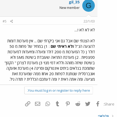
gil_35
G
New member
#5
22/1/03
לא לא לא !....
לא הצגתי שם אבל גם אני ביקרתי שם ... אין מערכות דומות
להצעה הנ"ל
ולא ראיתי שם
: 1) במחיר של פחות מ 50
דולר ( כל המערכות מ 200 דולר ומעלה ומיועדות למערכות
ספצפיות . 2) מערכת התראה שעובדת בשיטת SMS ולא
בשיטת שיחה מזוהה וללא דמי מנוי 3) מערכת לצרכן " הקטן"
שתומכת בגלאים ביתים אינטרקום וסרינה 4) מערכת אזעקה
אונברסלית שנותנת לפחות 20 אחוז ממה שמערכת זאת
מציעה. ומה אתה ראית ? ומה דעתכם הכללית ? תודה גיל.
You must log in or register to reply here.
פייסבוק
Twitter
Reddit
Pinterest
Tumblr
WhatsApp
דואר אלקטרוני
הוסף קישור
Share:
סלולארי