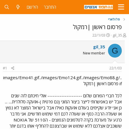
התחבר
הירשם
סלולארי
פרסום ראשון |רמקול
פ
פ
22/1/03
gil_35
ו
ו
ת
ר
gil_35
G
ח
ס
New member
ה
ם
נ
ב
ו
ת
#1
22/1/03
ש
א
א
ר
../images/Emo41.gif../images/Emo124.gif../images/Emo88.g
י
if פרסום ראשון |רמקול
ך
לכל חברי הפורום שלום -------------------- אולי חיכתם לזה שנים
אבל יש באפשרותי לייצר ביצור המוני (גם פרטית )-אזעקה סלולרית.... ...
כן אני יודע שקיימים בעולם אזעקות כאילו אבל בישראל המוצר לא נפוץ
או שעולה הרבה כסף או שעולה לכם דמי שימוש חודשיים. אני מדבר
כרגע על מערכת בקרה לטלפונים הנפוצים - ה5110 של NOKIA
ששוכבים אצלכם ללא שימוש או שברצונכם להחליף אותו בדגם יותר