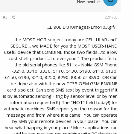
New member
#3
22/1/03
../images/Emo103.gifפרטים נוספים...
"the MOST HOT subject today are CELLULAR and
SECURE ... we MADE for you the MOST USER-HAND
useful device that COMBINE those two fields....to a low
cost shelf product ... to everyone " The product fit to
the old serial phones like 511x - Nokia GSM Phone
-3210, 3310, 3330, 5110, 5130, 5190, 6110, 6130,
6150, 6190, 8210, 8250, 8290, 8850 or 8890- OR Can
be done also with the new TC35 OEM GSM ENGINE
card also ect. Can send SMS text by event trigger! if it
is by automatic sending - trig by sensor level or by men
information requested! ( The "HOT" field today!) for
automatic machines. SMS report you the reason for the
message and from where it is came ! You can operate
by SMS your remote devices in your place ! You can
hear what happing in your place ! More applications can
add by request and can combine with PC database