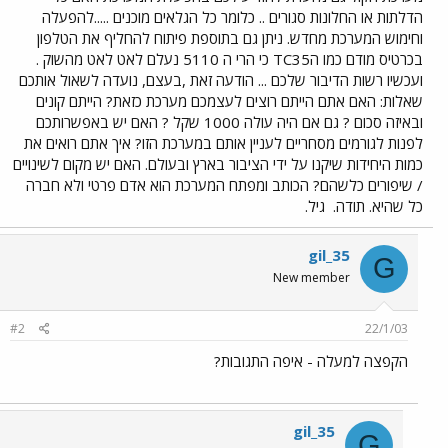
הדלתות או החלונות סגורים .. כלומר כל הגלאים מוכנים .....להפעלה
וחימוש המערכת מחדש. ניתן גם בתוספת פיתוח להחליף את הטלפון
בכרטיס מודם כמו הTC35 כי הרי ה 5110 נעלם לאט לאט מהשוק .
ועכשיו רשות הדיבור שלכם ... הודעה זאת ,בעצם, נועדה לשאול אותכם
שאלות: האם אתם הייתם רוצים לעצמכם מערכת כזאת? הייתם קונים
ובאיזה סכום ? גם אם היה עולה 1000 שקל ? האם יש באפשרותכם
לפנות לגורמים מסחריים לעניין אותם במערכת הזו? איך אתם רואים את
כמות היחידות שיקנו על ידי הציבור בארץ ובעולם. האם יש מקום לשינויים
/ שיפורים כלשהם? הכותב ומפתח המערכת הוא אדם פרטי ולא חברה
כל שהיא. תודה.
גיל.
gil_35
G
New member
#2
22/1/03
הקפצה למעלה - איפה התגובות?
gil_35
G