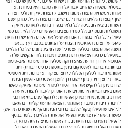
לשימוש . כלומר : ההודעות עוברות ישירות אליכם , לטלפון שלכם - רצוי
במסלול משפחה שהחיוב עבור על הודעה כתובה היא בפחות מ 5
אגורות אפשרוית התצורה מגוונות וישנם 7 תצורות עיקריות ולכל תצורה
שיוך קבוצות הגלאים הרצויות לכם שיעבדו בתצורה הנ"ל. כמו כן ישנם
השהיות ביציאה ובכניסה לכל גלאי בנפרד בדומה למערכות אזעקה
משוכללות ובנוסף ובגלל 100 המצבים האפשריים לכל גלאי , גם ספי
פעולה לכל גלאי בנפרד, האם הוא יפעיל את הסרינה או/ו ישלח הודעת
SMS. על תצוגת הNOKIA מוצגות על הנתונים בסבב רץ ( כן.. אני
משנה את התצוגה בטלפון עצמו כל שניה ומציג נתונים של כל הגלאים
במופעלים כרגע והיציאות) הזנת נתונים ותיכנות מלוח המקשים של ה
NOKIA או דרך הודעת SMS רחוקה מטלפון אחר. מערכת האב-טיפוס
גם תומכת בחיבור לאינטרקום ביתי( בתוספת כרטיס דיבורית) חיוג
אוטומטי ודיבור לטלפון הסלולרי, לחצן מצוקה , 5 זכרונות חיוג אוטומטי
בעזרת לחצן יחיד ( ניתן לישום דרך לחצן האינטרקום -הפמון הביתי)
שדרכו ניתן גל להקיש את הקוד הסודי לניטרול מערכת האזעקה כאשר
אתם באים הבייתה או פותחים את האוטו וכן לעבור לתצורת אזעקה
אחרת. בתוספת מחיר: כמו כן אפשרויות : לרמקול פנים ביתי או רכבי
לדיבור ( דיבורית ומגבר ) אוטומטי . הוצאת הודעות קוליות
בהתאם
לגלאים שהופעלו (בקול שלכם, ברחבי הבית ובהקלטה שנערכה מראש)
כאשר מישהו לא רצוי מגיע ומפעיל את אחד הגלאים ( כלומר בנוסף
להפעלת הסירנה גם הודעות בכריזה איפה הפריצה היתה כרגע ) .
מערכת הקול גם מיועדת להודיע לכם בהפעלת המערכת האם כל