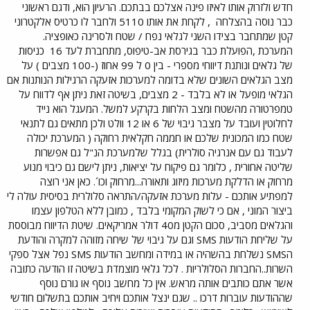
חדש ולזרוק אותו לאיזו פינה אצלכם בבתכם. הרעיון הוא, ודגם ראשוני
כבר נוסה בהצלחה
, לקחת את אותו 5110 ולחבר לו כרטיס אלקטרוני
קטן שמתחבר בצידו השני לגלאי נפח / שטח ולסרינה כאופציה.
המערכת ,הפועלת כבר בגירסת אב-טיפוס, מתחברת לעד 16
כניסות
של גלאים ונותנת דיווחי מספרי - בין 0 ל 99 אחוז (-100 מצבים ) על
מצב הגלאים השונים שלא בדומה למערכות אזעקה הרגילות הנותנות אם
הגלאי מופעל או לא בלבד - 2 מצבים, בשיטה זאת ניתן אף לדווח על
טמפרטורה מהשטח ומצב הלחות בקרקע למשל. המעגל הוא נייד
לחלוטין ועובד על מצבר גיבוי של 6 או 12 וולט ולכן מתאים גם לתנאי
שטח כמו המכונית שלכם או חממה חקלאית רחוקה ( המערכת יכולה
לעבוד גם עם אנרגיה סולרית) בגלל שלמערכת הנ"ל גם אפשרות
שליטה אחורית , כלומר גם פיקוח על יציאות, ניתן לישם גם כיבוי מנוע
מרחוק או הדלקת מערכות מיזוג ותאורה...מרחוק וכו´. כאן אני רוצה
למפתיע אותכם - עלות מערכת אזעקה/התראה סלולרית בסיסית עולה לי
ביצור המוני , אם כי לשוק המקומי בלבד , כמובן ללא הטלפון עצמו
והגלאים מסביב, סכום הקטן מ40 דולר אמריקאים. שיטת הדיווח מבוססת
על שליחת הודעות SMS וגם על גיבוי של שיחה מזוהה למקרה והודעת
הSMS נשלחת בהשהיה או במידה ומחשב הודעות SMS נפל אצל ספקי
השרות..החברות הסלולריות . לכל גלאי מוצמדת בשיטה זו הודעה כתובה
אשר אתם כותבים אותה מראש. אין כל מחשב נוסף או גורם נוסף
שההודעות עוברות דרכו .. שגם ינצל אותכם ויחיב אותכם בתשלום חודשי