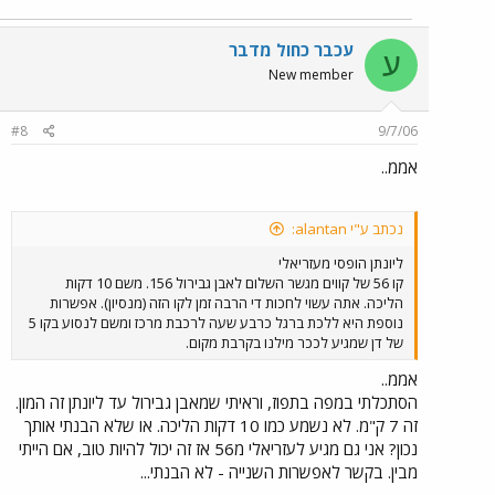
עכבר כחול מדבר
ע
New member
#8
9/7/06
אממ..
נכתב ע"י alantan:
ליונתן הופסי מעזריאלי
קו 56 של קווים מגשר השלום לאבן גבירול 156. משם 10 דקות
הליכה. אתה עשוי לחכות די הרבה זמן לקו הזה (מנסיון). אפשרות
נוספת היא ללכת ברגל כרבע שעה לרכבת מרכז ומשם לנסוע בקו 5
של דן שמגיע לככר מילנו בקרבת מקום.
אממ..
הסתכלתי במפה בתפוז, וראיתי שמאבן גבירול עד ליונתן זה המון.
זה 7 ק"מ. לא נשמע כמו 10 דקות הליכה. או שלא הבנתי אותך
נכון? אני גם מגיע לעזריאלי מ56 אז זה יכול להיות טוב, אם הייתי
מבין. בקשר לאפשרות השנייה - לא הבנתי...