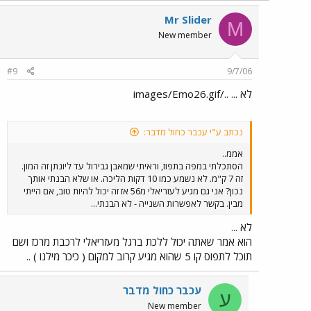
Mr Slider
M
New member
#9
9/7/06
לא ... ../images/Emo26.gif
נכתב ע"י עכבר כחול מדבר:
אממ..
הסתכלתי במפה בתפוז, וראיתי שמאבן גבירול עד ליונתן זה המון.
זה 7 ק"מ. לא נשמע כמו 10 דקות הליכה. או שלא הבנתי אותך
נכון? אני גם מגיע לעזריאלי מ56 אז זה יכול להיות טוב, אם הייתי
מבין. בקשר לאפשרות השנייה - לא הבנתי...
לא ...
הוא אמר שאתה יכול ללכת ברגל מעזריאלי לרכבת מרכז ושם
תוכל לתפוס קו 5 שהוא מגיע קרוב למקום ( כיכר מילנו ) ..
עכבר כחול מדבר
ע
New member