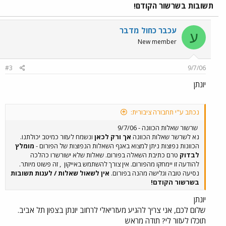
תשובות בשרשור הקודם!
עכבר כחול מדבר
ע
New member
#3
9/7/06
יונתן
נכתב ע"י תחבורה ציבורית:
שרשור שאלות הכוונה - 9/7/06
נא לשרשר שאלות הכוונה
אך ורק לכאן
ונשמח לעזור כמיטב יכולתנו.
הכוונות נפוצות ניתן למצוא באגף השאלות הנפוצות של הפורום -
מומלץ
לבדוק
טרם כתיבת השאלה בפורום. שאלות שלא ישורשרו כהלכה
להודעה זו יימחקו מהפורום. אין צורך להשתמש באייקון
, זה פשוט מיותר.
נסיעה טובה וגלישה מהנה בפורום.
אין לשאול שאלות / לענות תשובות
בשרשור הקודם!
יונתן
שלום לכם, אני צריך להגיע מעזריאלי לרחוב יונתן בצפון תל אביב.
תוכלו לעזור לי? תודה מראש