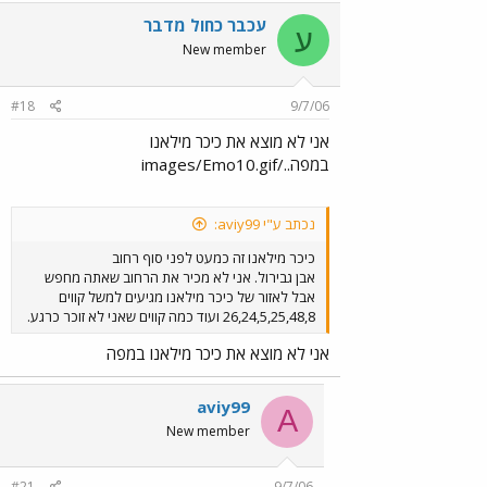
עכבר כחול מדבר
ע
New member
#18
9/7/06
אני לא מוצא את כיכר מילאנו
במפה../images/Emo10.gif
נכתב ע"י aviy99:
כיכר מילאנו זה כמעט לפני סוף רחוב
אבן גבירול. אני לא מכיר את הרחוב שאתה מחפש
אבל לאזור של כיכר מילאנו מגיעים למשל קווים
26,24,5,25,48,8 ועוד כמה קווים שאני לא זוכר כרגע.
אני לא מוצא את כיכר מילאנו במפה
aviy99
A
New member
#21
9/7/06