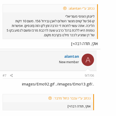
נכתב ע"י alantan:
ליונתן הופסי מעזריאלי
קו 56 של קווים מגשר השלום לאבן גבירול 156. משם 10 דקות
הליכה. אתה עשוי לחכות די הרבה זמן לקו הזה (מנסיון). אפשרות
נוספת היא ללכת ברגל כרבע שעה לרכבת מרכז ומשם לנסוע בקו 5
של דן שמגיע לככר מילנו בקרבת מקום.
אוקי, תודה רבה=]
alantan
A
New member
#7
9/7/06
../images/Emo92.gif ../images/Emo13.gif
נכתב ע"י עכבר כחול מדבר:
אוקי, תודה רבה=]