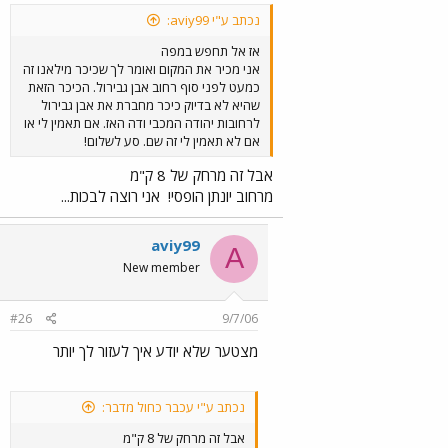
נכתב ע"י aviy99:
אז אל תחפש במפה
אני מכיר את המקום ואומר לך שכיכר מילאנו זה
כמעט לפני סוף רחוב אבן גבירול. הכיכר הזאת
שהיא לא בדיוק כיכר מחברת את אבן גבירול
לרחובות יהודה המכבי ודה האז. אם תאמין לי או
אם לא תאמין לי זה שם. סע לשלום!
אבל זה מרחק של 8 ק"מ
מרחוב יונתן הופסי!
אני רוצה לבכות...
aviy99
A
New member
#26
9/7/06
מצטער שלא יודע איך לעזור לך יותר
נכתב ע"י עכבר כחול מדבר:
אבל זה מרחק של 8 ק"מ