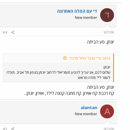
די עם המלה האחרונה
ד
New member
#4
9/7/06
יונתן, סע הביתה
נכתב ע"י עכבר כחול מדבר:
יונתן
שלום לכם, אני צריך להגיע מעזריאלי לרחוב יונתן בצפון תל אביב. תוכלו
לעזור לי? תודה מראש
יונתן, סע הביתה
קח רכבת קח אוירון. קח מתנה קטנה לילד, אוירון. יונתן...
alantan
A
New member
#5
9/7/06