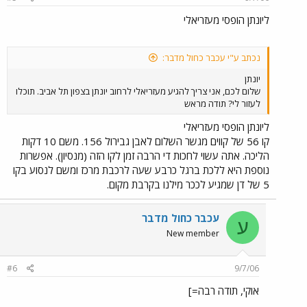
ליונתן הופסי מעזריאלי
נכתב ע"י עכבר כחול מדבר:
יונתן
שלום לכם, אני צריך להגיע מעזריאלי לרחוב יונתן בצפון תל אביב. תוכלו
לעזור לי? תודה מראש
ליונתן הופסי מעזריאלי
קו 56 של קווים מגשר השלום לאבן גבירול 156. משם 10 דקות
הליכה. אתה עשוי לחכות די הרבה זמן לקו הזה (מנסיון). אפשרות
נוספת היא ללכת ברגל כרבע שעה לרכבת מרכז ומשם לנסוע בקו
5 של דן שמגיע לככר מילנו בקרבת מקום.
עכבר כחול מדבר
ע
New member
#6
9/7/06
אוקי, תודה רבה=]