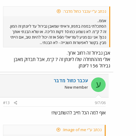
נכתב ע"י עכבר כחול מדבר:
אממ..
הסתכלתי במפה בתפוז, וראיתי שמאבן גבירול עד ליונתן זה המון.
זה 7 ק"מ. לא נשמע כמו 10 דקות הליכה. או שלא הבנתי אותך
נכון? אני גם מגיע לעזריאלי מ56 אז זה יכול להיות טוב, אם הייתי
מבין. בקשר לאפשרות השנייה - לא הבנתי...
אבן גבירול זה רחוב ארוך.
אולי מההתחלה שלו ליונתן זה 7 ק"מ, אבל תבדוק מאבן
גבירול 156 ליונתן.
עכבר כחול מדבר
ע
New member
#13
9/7/06
אוף למה הכל חייב להשתבש?!
נכתב ע"י Image of me: